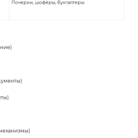
Почерки, шофёры, бухгалтеры
ние)
кументы)
ты)
механизмы)