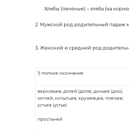
Хлебы (печёные) – хлеба (на корню
2.
Мужской род родительный падеж м
3.
Женский и средний род родительн
1) полное окончание
верховьев, долей (доля), доньев (дно),
кеглей, копытцев, кружевцев, платьев,
устьев (устье)
простыней