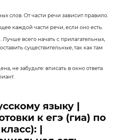
х слов. От части речи зависит правило.
щее каждой части речи, если оно есть.
Лучше всего начать с прилагательных,
 оставить существительные, так как там
на, не забудьте: вписать в окно ответа
иант.
усскому языку |
товки к егэ (гиа) по
класс): |