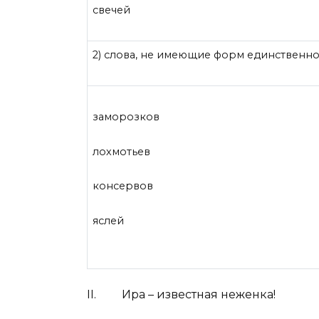
свечей
2) слова, не имеющие форм единственно
заморозков
лохмотьев
консервов
яслей
II.
Ира – известная неженка!