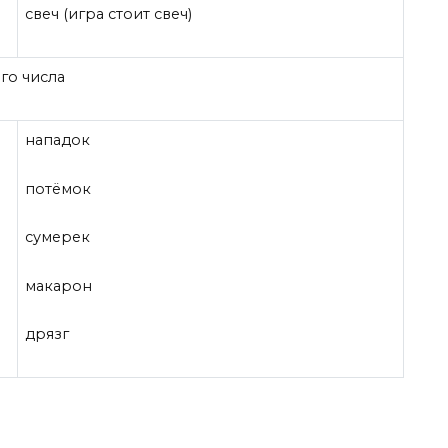
свеч (игра стоит свеч)
го числа
нападок
потёмок
сумерек
макарон
дрязг