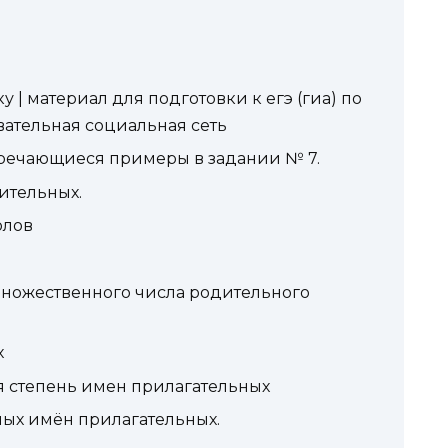
у | материал для подготовки к егэ (гиа) по
зовательная социальная сеть
тречающиеся примеры в задании № 7.
ительных.
олов
ножественного числа родительного
х
я степень имен прилагательных
ных имён прилагательных.