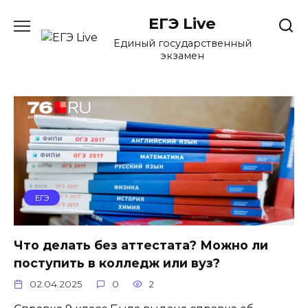
Перейти
ЕГЭ Live
к
содержанию
Единый государственный
экзамен
ЕГЭ
Что делать без аттестата? Можно ли
поступить в колледж или вуз?
02.04.2025
0
2