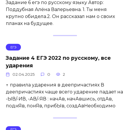
Задание 6 егэ по русскому языку Автор:
Поддубная Алёна Валерьевна. 1. Ты меня
крупно обидела.2. Он рассказал нам о своих
планах на будущее.
ЕГЭ
Задание 4 ЕГЭ 2022 по русскому, все
ударения
02.04.2025
0
2
↑ правила ударения в деепричастиях В
деепричастиях чаще всего ударение падает на
-ЫВ/-ИВ, -АВ/-ЯВ : начАв, начАвшись, отдАв,
поднЯв, понЯв, прибЫв, создАвНеобходимо
ЕГЭ