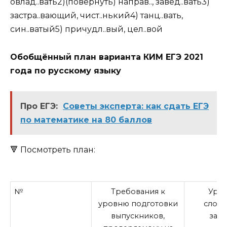
овлад..вать2)(повернуть) направ.., завед..вать3)
застра..вающий, чист..нький4) танц..вать,
син..ватый5) причудл..вый, цел..вой
Обобщённый план варианта КИМ ЕГЭ 2021
года по русскому языку
Про ЕГЭ:
Советы эксперта: как сдать ЕГЭ
по математике на 80 баллов
🔻 Посмотреть план:
№
Требования к
Уро
уровню подготовки
слож
выпускников,
зада