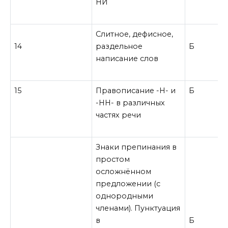
НИ
Слитное, дефисное,
14
раздельное
Б
написание слов
15
Правописание -Н- и
Б
-НН- в различных
частях речи
Знаки препинания в
простом
осложнённом
предложении (с
однородными
членами). Пунктуация
в
Б