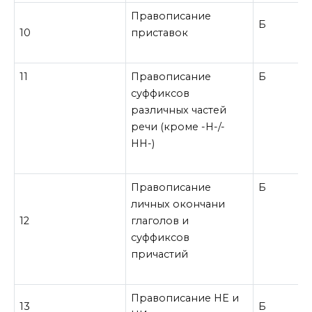
Правописание
Б
10
приставок
11
Правописание
Б
суффиксов
различных частей
речи (кроме -Н-/-
НН-)
Правописание
Б
личных окончани
12
глаголов и
суффиксов
причастий
Правописание НЕ и
13
Б