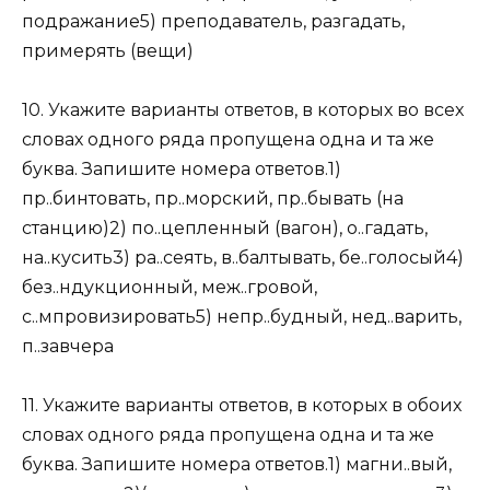
подражание5) преподаватель, разгадать,
примерять (вещи)
10. Укажите варианты ответов, в которых во всех
словах одного ряда пропущена одна и та же
буква. Запишите номера ответов.1)
пр..бинтовать, пр..морский, пр..бывать (на
станцию)2) по..цепленный (вагон), о..гадать,
на..кусить3) ра..сеять, в..балтывать, бе..голосый4)
без..ндукционный, меж..гровой,
с..мпровизировать5) непр..будный, нед..варить,
п..завчера
11. Укажите варианты ответов, в которых в обоих
словах одного ряда пропущена одна и та же
буква. Запишите номера ответов.1) магни..вый,