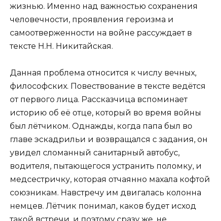
жизнью. Именно над важностью сохранения
человечности, проявления героизма и
самоотверженности на войне рассуждает в
тексте Н.Н. Никитайская.
Данная проблема относится к числу вечных,
философских. Повествование в тексте ведётся
от первого лица. Рассказчица вспоминает
историю об её отце, который во время войны
был лётчиком. Однажды, когда папа был во
главе эскадрильи и возвращался с задания, он
увидел сломанный санитарный автобус,
водителя, пытающегося устранить поломку, и
медсестричку, которая отчаянно махала кофтой
союзникам. Навстречу им двигалась колонна
немцев. Лётчик понимал, каков будет исход
такой встречи, и поэтому сразу же, не