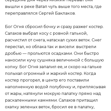
вышли к реке Ватап чуть выше того места, где
переправлялся Сергей Баклаков.
Бог Огня сбросил бочку и сразу разжег костер.
Салахов выбрал косу с ровной галькой,
расчистил от снега, натаскал сухих веток. Снег
перестал, но облака так и висели: выстрели
дробью — прольются осадками. Они быстро
наносили кучу сушняка величиной с большую
копну. Бог Огня запалил ее, и скоро на гальке
полыхал огромный и жаркий костер. Когда
костер прогорел, в центр его поставили
наполненную водой полубочку и, приплясывая
от жары, натянули мокрую палатку прямо над
раскаленными камнями. Салахов притащил
охапку зеленых веток, бросил ее в палатку,