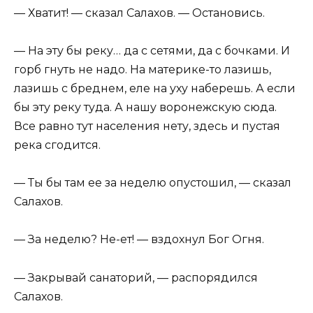
— Хватит! — сказал Салахов. — Остановись.
— На эту бы реку… да с сетями, да с бочками. И
горб гнуть не надо. На материке-то лазишь,
лазишь с бреднем, еле на уху наберешь. А если
бы эту реку туда. А нашу воронежскую сюда.
Все равно тут населения нету, здесь и пустая
река сгодится.
— Ты бы там ее за неделю опустошил, — сказал
Салахов.
— За неделю? Не-ет! — вздохнул Бог Огня.
— Закрывай санаторий, — распорядился
Салахов.