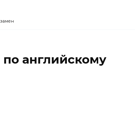
кзамен
е по английскому