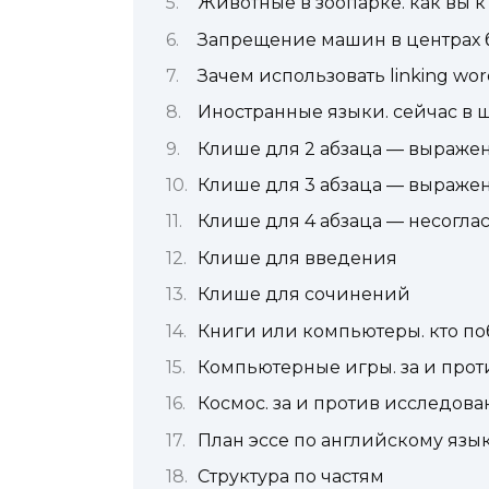
Животные в зоопарке. как вы к
Запрещение машин в центрах б
Зачем использовать linking wo
Иностранные языки. сейчас в шк
Клише для 2 абзаца — выраже
Клише для 3 абзаца — выраже
Клише для 4 абзаца — несогла
Клише для введения
Клише для сочинений
Книги или компьютеры. кто п
Компьютерные игры. за и прот
Космос. за и против исследова
План эссе по английскому язык
Структура по частям