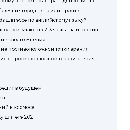
 этому относитесь. справедливо ли это
ольших городов. за или против
rds для эссе по английскому языку?
олах изучают по 2-3 языка. за и против
ние своего мнения
ние противоположной точки зрения
сие с противоположной точкой зрения
обедит в будущем
ив
ний в космосе
у для егэ 2021