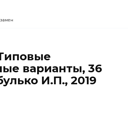
кзамен
 Типовые
ые варианты, 36
улько И.П., 2019