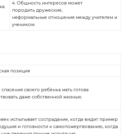
4. Общность интересов может
ка.
породить дружеские,
и
неформальные отношения между учителем и
учеником.
ская позиция
и спасения своего ребёнка мать готова
твовать даже собственной жизнью.
овек испытывает сострадание, когда видит пример
одушия и готовности к самопожертвованию, когда
м уже пережил тяжкие испытания