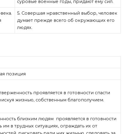
суровые военные годы, придают ему сил.
века.
5. Совершая нравственный выбор, человек
я
думает прежде всего об окружающих его
людях.
ая позиция
отверженность проявляется в готовности спасти
рискуя жизнью, собственным благополучием.
анность близким людям проявляется в готовности
ь им в трудных ситуациях, ограждать их от
ностей, рисковать ради них жизнью, следовать за