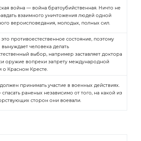
нская война — война братоубийственная. Ничто не
авдать взаимного уничтожения людей одной
ного вероисповедания, молодых, полных сил.
— это противоестественное состояние, поэтому
 вынуждает человека делать
тественный выбор, например заставляет доктора
уки оружие вопреки запрету международной
 о Красном Кресте.
е должен принимать участие в военных действиях.
 спасать раненых независимо от того, на какой из
рствующих сторон они воевали.