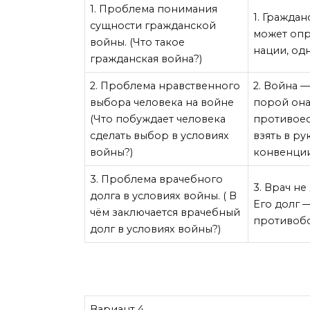
1. Проблема понимания
1. Гражда
сущности гражданской
может опр
войны. (Что такое
нации, од
гражданская война?)
2. Проблема нравственного
2. Война 
выбора человека на войне
порой она
(Что побуждает человека
противоес
сделать выбор в условиях
взять в р
войны?)
конвенции
3. Проблема врачебного
3. Врач н
долга в условиях войны. ( В
Его долг —
чём заключается врачебный
противобо
долг в условиях войны?)
Вариант 4