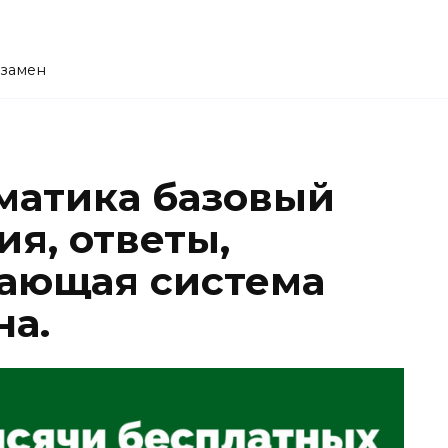
кзамен
ематика базовый
ия, ответы,
ающая система
а.