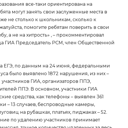
бразования все-таки ориентирована на
ята могут занять свои заслуженные места в
даже не столько к школьникам, сколько к
жалуйста, помогите ребятам поверить в свои
бу, а не на хитрость»
, – прокомментировал
да ГИА Председатель РСМ, член Общественной
а ЕГЭ, по данным на 24 июня, федеральными
а было выявлено 1872 нарушения, из них –
 участников ГИА, организаторов ППЭ,
ителей ППЭ. В основном, участники ГИА
ские средства, как телефоны – выявлен 361
и – 13 случаев, беспроводные камеры,
говиц на рубашках, платьях, пиджаках – 52.
ение по удалению участников принимает
миссия, точное количество удаленных за весь