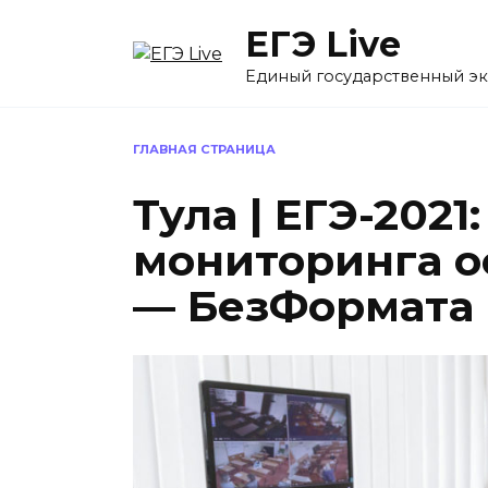
Перейти
ЕГЭ Live
к
содержанию
Единый государственный э
ГЛАВНАЯ СТРАНИЦА
Тула | ЕГЭ-202
мониторинга о
— БезФормата