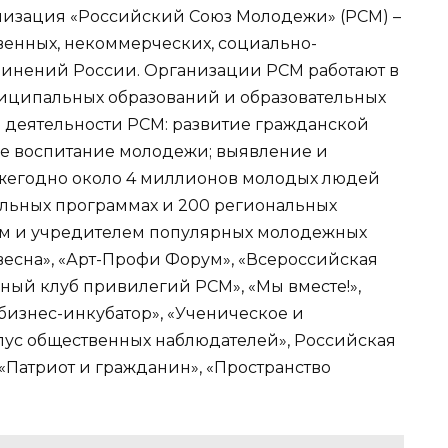
изация «
Российский Союз Молодежи
» (РСМ)
–
твенных, некоммерческих, социально-
инений России. Организации РСМ работают в
униципальных образований и образовательных
 деятельности РСМ: развитие гражданской
ое воспитание молодежи; выявление и
жегодно около 4 миллионов молодых людей
ральных программах и 200 региональных
ром и учредителем популярных молодежных
весна
», «
Арт-Профи Форум
», «
Всероссийская
ный клуб привилегий РСМ
», «
Мы вместе!
»,
бизнес-инкубатор
», «
Ученическое и
пус общественных наблюдателей
», Российская
«
Патриот и гражданин
», «
Пространство