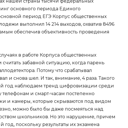
ектах нашей страны тысячи федеральных
инг основного периода Единого
а основной период ЕГЭ Корпус общественных
одежи выполнил 14 214 выходов, охватив 8496
самым обеспечив объективность проведения
 случаях в работе Корпуса общественных
ли считать забавной ситуацию, когда парень
аллодетектора. Потому что срабатывал
л и снова шел. И так, внимание, 4 раза. Такого
рый год наблюдаем тренд цифровизации среди
у телефонам и смарт-часам постепенно
и и камеры, которые скрываются под видом
ьезно, можно было бы даже посмеяться над
рством школьников. Но это нарушение, причем
й год, поскольку результаты их экзамена