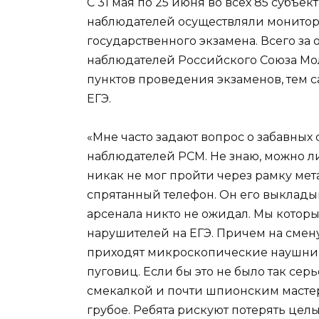
С 31 мая по 25 июня во всех 85 субъ
наблюдателей осуществляли монитор
государственного экзамена. Всего з
наблюдателей Российского Союза Мол
пунктов проведения экзаменов, тем 
ЕГЭ.
«Мне часто задают вопрос о забавных
наблюдателей
РСМ
. Не знаю, можно 
никак не мог пройти через рамку мет
спрятанный телефон. Он его выкладыва
арсенала никто не ожидал. Мы кото
нарушителей на ЕГЭ. Причем на смен
приходят микроскопические наушник
пуговиц. Если бы это не было так сер
смекалкой и почти шпионским масте
грубое. Ребята рискуют потерять целы