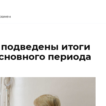
кзамен
1: подведены итоги
сновного периода