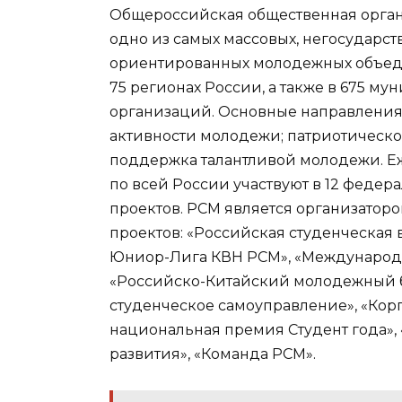
Общероссийская общественная орган
одно из самых массовых, негосударс
ориентированных молодежных объед
75 регионах России, а также в 675 м
организаций. Основные направления
активности молодежи; патриотическ
поддержка талантливой молодежи. Е
по всей России участвуют в 12 феде
проектов. РСМ является организато
проектов: «
Российская студенческая 
Юниор-Лига КВН РСМ
», «
Международ
«
Российско-Китайский молодежный 
студенческое самоуправление
», «
Кор
национальная премия Студент года», 
развития
», «
Команда РСМ
».