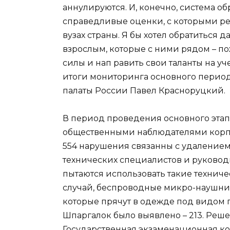
аннулируются. И, конечно, система о
справедливые оценки, с которыми реб
вузах страны. Я бы хотел обратиться 
взрослым, которые с ними рядом – по
силы и нап
равить свои таланты на уче
итоги мониторинга основного перио
палаты России Павел Красноруцкий.
В период проведения основного этап
общественными наблюдателями корпус
554 нарушения связанны с удалением
технических специалистов и руковод
пытаются использовать такие техниче
случай, беспроводные микро-наушник
которые прячут в одежде под видом пу
Шпаргалок было выявлено – 213. Реш
Государственная экзаменационная ко