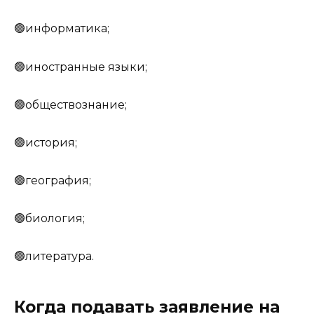
🟢информатика;
🟢иностранные языки;
🟢обществознание;
🟢история;
🟢география;
🟢биология;
🟢литература.
Когда подавать заявление на