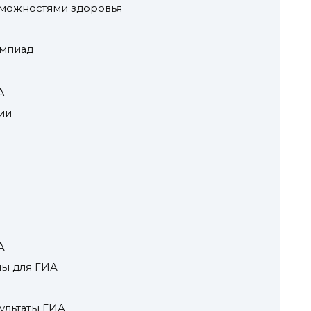
можностями здоровья
импиад
А
ии
А
ны для ГИА
ультаты ГИА