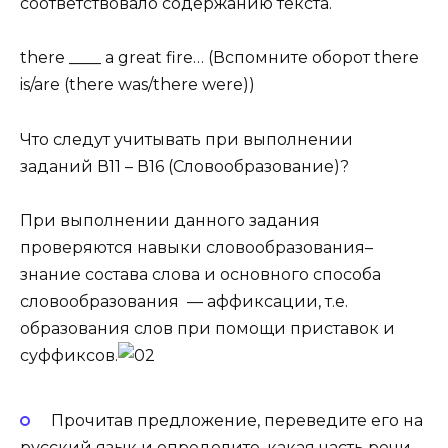
соответствовало содержанию текста
.
there ____ a great fire
…
(Вспомните оборот
there
is/are (there was/there were
))
Что следут учитывать при выполнении
заданий В11 – В16 (Словообразование)?
При выполнении данного задания
проверяются
навыки словообразования
–
знание состава слова и основного способа
словообразования —
аффиксации
, т.е.
образования слов при помощи приставок и
суффиксов.
Прочитав предложение, переведите его на
русский язык и определите,
какая часть речи