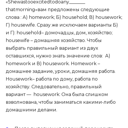
«
She
was
too
excited
to
do
any
_______
that
morning
»
вам предложены следующие
слова :
А)
homework
; Б)
household
; В)
housework
;
Г)
housewife
.
Сразу же исключаем варианты
Б)
и
Г)
:
household
– домочадцы, дом, хозяйство;
housewife
– домашняя хозяйство
. Чтобы
выбрать правильный вариант из двух
оставшихся, нужно знать значение слов:
А)
homework
и
В)
housework
.
Homework
–
домашнее задание, уроки, домашняя работа.
Housework
– работа по дому, работа по
хозяйству. Следовательно, правильный
вариант —
housework
:
Она была слишком
взволнована, чтобы заниматься какими-либо
домашними делами
.