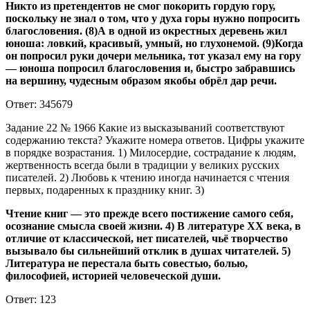
Никто из претендентов не смог покорить гордую гору,
поскольку не знал о том, что у духа горы нужно попросить
благословения. (8)А в одной из окрестных деревень жил
юноша: ловкий, красивый, умный, но глухонемой. (9)Когда
он попросил руки дочери мельника, тот указал ему на гору
— юноша попросил благословения и, быстро забравшись
на вершину, чудесным образом якобы обрёл дар речи.
Ответ: 345679
Задание 22 № 1966 Какие из высказываний соответствуют
содержанию текста? Укажите номера ответов. Цифры укажите
в порядке возрастания. 1) Милосердие, сострадание к людям,
жертвенность всегда были в традиции у великих русских
писателей. 2) Любовь к чтению иногда начинается с чтения
первых, подаренных к празднику книг. 3)
Чтение книг — это прежде всего постижение самого себя,
осознание смысла своей жизни. 4) В литературе XX века, в
отличие от классической, нет писателей, чьё творчество
вызывало бы сильнейший отклик в душах читателей. 5)
Литература не перестала быть совестью, болью,
философией, историей человеческой души.
Ответ: 123