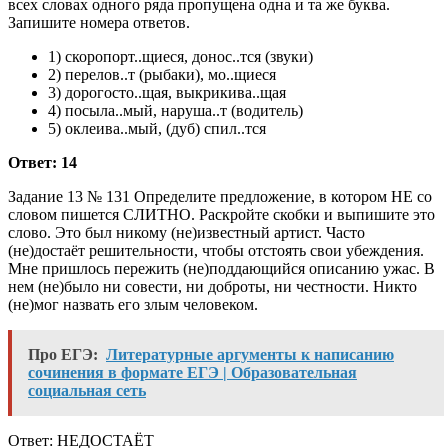
всех словах одного ряда пропущена одна и та же буква.
Запишите номера ответов.
1) скоропорт..щиеся, донос..тся (звуки)
2) перелов..т (рыбаки), мо..щиеся
3) дорогосто..щая, выкрикива..щая
4) посыла..мый, наруша..т (водитель)
5) оклеива..мый, (дуб) спил..тся
Ответ: 14
Задание 13 № 131 Определите предложение, в котором НЕ со
словом пишется СЛИТНО. Раскройте скобки и выпишите это
слово. Это был никому (не)известный артист. Часто
(не)достаёт решительности, чтобы отстоять свои убеждения.
Мне пришлось пережить (не)поддающийся описанию ужас. В
нем (не)было ни совести, ни доброты, ни честности. Никто
(не)мог назвать его злым человеком.
Про ЕГЭ:
Литературные аргументы к написанию
сочинения в формате ЕГЭ | Образовательная
социальная сеть
Ответ: НЕДОСТАЁТ