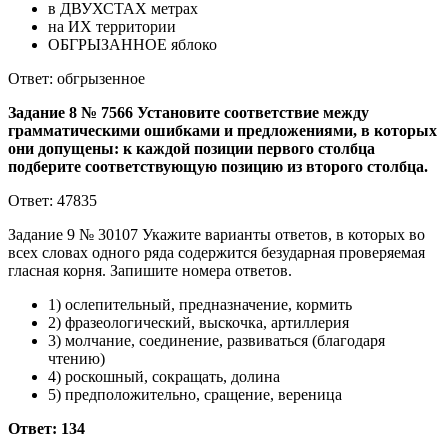
в ДВУХСТАХ метрах
на ИХ территории
ОБГРЫЗАННОЕ яблоко
Ответ: обгрызенное
Задание 8 № 7566 Установите соответствие между
грамматическими ошибками и предложениями, в которых
они допущены: к каждой позиции первого столбца
подберите соответствующую позицию из второго столбца.
Ответ: 47835
Задание 9 № 30107 Укажите варианты ответов, в которых во
всех словах одного ряда содержится безударная проверяемая
гласная корня. Запишите номера ответов.
1) ослепительный, предназначение, кормить
2) фразеологический, выскочка, артиллерия
3) молчание, соединение, развиваться (благодаря
чтению)
4) роскошный, сокращать, долина
5) предположительно, сращение, вереница
Ответ: 134