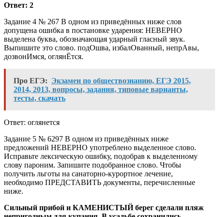
Ответ: 2
Задание 4 № 267 В одном из приведённых ниже слов
допущена ошибка в постановке ударения: НЕВЕРНО
выделена буква, обозначающая ударный гласный звук.
Выпишите это слово. подОшва, избалОванный, непрАвы,
дозвонИмся, оглянЁтся.
Про ЕГЭ:
Экзамен по обществознанию, ЕГЭ 2015,
2014, 2013, вопросы, задания, типовые варианты,
тесты, скачать
Ответ: оглянется
Задание 5 № 6297 В одном из приведённых ниже
предложений НЕВЕРНО употреблено выделенное слово.
Исправьте лексическую ошибку, подобрав к выделенному
слову пароним. Запишите подобранное слово. Чтобы
получить льготы на санаторно-курортное лечение,
необходимо ПРЕДСТАВИТЬ документы, перечисленные
ниже.
Сильный прибой и КАМЕНИСТЫЙ берег сделали пляж
непригодным для купания. В усадьбе сохранились