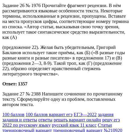
Задание 26 № 1976 Прочитайте фрагмент рецензии. В нём
рассматриваются языковые особенности текста. Некоторые
термины, использованные в рецензии, пропущены. Вставьте
на места пропусков цифры, соответствующие номеру термина
из списка. «Автор статьи, высказывая свою точку зрения,
использует такое синтаксическое средство выразительности,
как (А)
(предложение 22). Желая быть убедительным, Григорий
Бакланов использует такие приёмы, как (Б) («В разные годы
разные книги и разные писатели» в предложении 17) и (В)
(предложения 2—3, 8-9). Такой троп, как (Г) (предложение
22), образно определяет нравственный стержень
литературного творчества».
Ответ: 1357
Задание 27 № 2388 Напишите сочинение по прочитанному
тексту. Сформулируйте одну из проблем, поставленных
автором текста.
100 баллов
100 баллов вариант егэ
ЕГЭ—2022
задания
задания и ответы
ответы
решать вариант онлайн
решу егэ
2022 по русскому языку
русский язык 11 класс
Статьи
тренировочный вариант
тренировочный вариант №210920