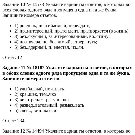
Задание 10 № 14573 Укажите варианты ответов, в которых во
всех словах одного ряда пропущена одна и та же буква.
Запишите номера ответов.
1) ро..черк, не..гибаемый, пере..дать;
2) пр..интересный, пр..тендент, пр..творяется (в жизнь);
3) без..скусный, за..нтересованный, во..стину;
4) поз..вчера, не..бозримый, ..твергнуть;
5) без..ядерный, п..едестал, из..ян.
Ответ: 12
Задание 11 № 18182 Укажите варианты ответов, в которых
в обоих словах одного ряда пропущена одна и та же буква.
Запишите номера ответов.
1) улыбч..вый, ноч..вать
2) кра..шек, тем..чко
3) велотренаж..р, туш..нка
4) развед..вательный, размаз..вать
5) слев.., вин..ватый
Ответ: 234
Задание 12 № 14494 Укажите варианты ответов, в которых во