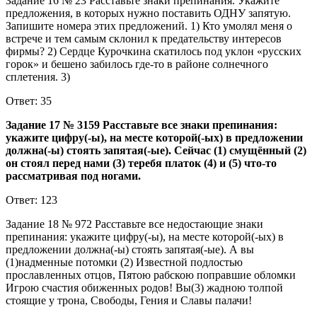
Задание 16 № 23 Расставьте знаки препинания. Укажите
предложения, в которых нужно поставить ОДНУ запятую.
Запишите номера этих предложений. 1) Кто умолял меня о
встрече и тем самым склонил к предательству интересов
фирмы? 2) Сердце Курочкина скатилось под уклон «русских
горок» и бешено забилось где-то в районе солнечного
сплетения. 3)
Ответ: 35
Задание 17 № 3159 Расставьте все знаки препинания:
укажите цифру(-ы), на месте которой(-ых) в предложении
должна(-ы) стоять запятая(-ые). Сейчас (1) смущённый (2)
он стоял перед нами (3) теребя платок (4) и (5) что-то
рассматривая под ногами.
Ответ: 123
Задание 18 № 972 Расставьте все недостающие знаки
препинания: укажите цифру(-ы), на месте которой(-ых) в
предложении должна(-ы) стоять запятая(-ые). А вы
(1)надменные потомки (2) Известной подлостью
прославленных отцов, Пятою рабскою поправшие обломки
Игрою счастия обиженных родов! Вы(3) жадною толпой
стоящие у трона, Свободы, Гения и Славы палачи!