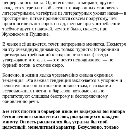
непрерывного роста. Одни его слова отмирают, другие
рождаются, третьи из областных и жаргонных становятся
литературными, четвёртые из литературных уходят назад— в
просторечие, пятые произносятся совсем подругому, чем
произносились лет сорок назад, шестые при употреблении
требуют других падежей, чем это было, скажем, при
Жуковском и Пушкине.
В языке всё движется, течёт, непрерывно меняется. Несмотря
на эту очевидную динамику, только пуристы (сторонники
чрезмерных требований к сохранению языка) всегда
утверждают, что язык — это нечто неподвижное, — не
бурный поток, а стоячее озеро.
Конечно, в жизни языка чрезвычайно сильна охранная
тенденция. Эта важная тенденция заключается в упорном и
решительном сопротивлении новшествам, в создании
всевозможных плотин и барьеров, которые сильно
препятствуют слишком быстрому и беспорядочному
обновлению речи.
Без этих плотин и барьеров язык не выдержал бы напора
бесчисленного множества слов, рождающихся каждую
минуту. Он весь расшатался бы, утратил бы свой
целостный, монолитный характер. Безусловно, только