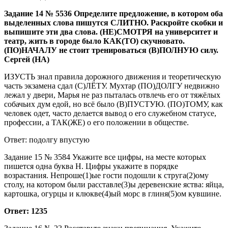
Задание 14 № 5536 Определите предложение, в котором оба
выделенных слова пишутся СЛИТНО. Раскройте скобки и
выпишите эти два слова. (НЕ)СМОТРЯ на университет и
театр, жить в городе было КАК(ТО) скучновато.
(ПО)НАЧАЛУ не стоит тренироваться (В)ПОЛНУЮ силу.
Сергей (НА)
ИЗУСТЬ знал правила дорожного движения и теоретическую
часть экзамена сдал (С)ЛЁТУ. Мухтар (ПО)ДОЛГУ недвижно
лежал у двери, Марья не раз пыталась отвлечь его от тяжёлых
собачьих дум едой, но всё было (В)ПУСТУЮ. (ПО)ТОМУ, как
человек одет, часто делается вывод о его служебном статусе,
профессии, а ТАК(ЖЕ) о его положении в обществе.
Ответ: подолгу впустую
Задание 15 № 3584 Укажите все цифры, на месте которых
пишется одна буква Н. Цифры укажите в порядке
возрастания. Непроше(1)ые гости подошли к струга(2)ому
столу, на котором были расставле(3)ы деревенские яства: яйца,
картошка, огурцы и клюкве(4)ый морс в глиня(5)ом кувшине.
Ответ: 1235