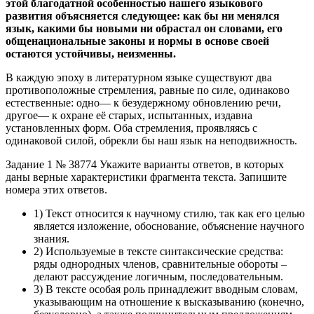
этой благодатной особенностью нашего языкового
развития объясняется следующее: как бы ни менялся
язык, какими бы новыми ни обрастал он словами, его
общенациональные законы и нормы в основе своей
остаются устойчивы, неизменны.
В каждую эпоху в литературном языке существуют два
противоположные стремления, равные по силе, одинаково
естественные: одно— к безудержному обновлению речи,
другое— к охране её старых, испытанных, издавна
установленных форм. Оба стремления, проявляясь с
одинаковой силой, обрекли бы наш язык на неподвижность.
Задание 1 № 38774 Укажите варианты ответов, в которых
даны верные характеристики фрагмента текста. Запишите
номера этих ответов.
1) Текст относится к научному стилю, так как его целью
является изложение, обоснование, объяснение научного
знания.
2) Используемые в тексте синтаксические средства:
ряды однородных членов, сравнительные обороты –
делают рассуждение логичным, последовательным.
3) В тексте особая роль принадлежит вводным словам,
указывающим на отношение к высказыванию (конечно,