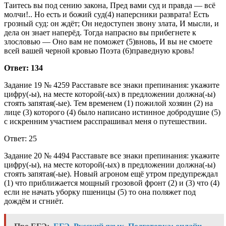
Таитесь вы под сению закона, Пред вами суд и правда — всё
молчи!.. Но есть и божий суд(4) наперсники разврата! Есть
грозный суд: он ждёт; Он недоступен звону злата, И мысли, и
дела он знает наперёд. Тогда напрасно вы прибегнете к
злословью — Оно вам не поможет (5)вновь, И вы не смоете
всей вашей черной кровью Поэта (6)праведную кровь!
Ответ: 134
Задание 19 № 4259 Расставьте все знаки препинания: укажите
цифру(-ы), на месте которой(-ых) в предложении должна(-ы)
стоять запятая(-ые). Тем временем (1) пожилой хозяин (2) на
лице (3) которого (4) было написано истинное добродушие (5)
с искренним участием расспрашивал меня о путешествии.
Ответ: 25
Задание 20 № 4494 Расставьте все знаки препинания: укажите
цифру(-ы), на месте которой(-ых) в предложении должна(-ы)
стоять запятая(-ые). Новый агроном ещё утром предупреждал
(1) что приближается мощный грозовой фронт (2) и (3) что (4)
если не начать уборку пшеницы (5) то она поляжет под
дождём и сгниёт.