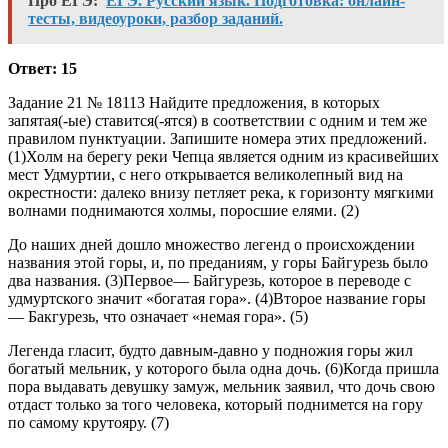
Про ЕГЭ:
ЕГЭ. Русский язык. Подготовка: онлайн-
тесты, видеоуроки, разбор заданий.
Ответ: 15
Задание 21 № 18113 Найдите предложения, в которых
запятая(-ые) ставится(-ятся) в соответствии с одним и тем же
правилом пунктуации. Запишите номера этих предложений.
(1)Холм на берегу реки Чепца является одним из красивейших
мест Удмуртии, с него открывается великолепный вид на
окрестности: далеко внизу петляет река, к горизонту мягкими
волнами поднимаются холмы, поросшие елями. (2)
До наших дней дошло множество легенд о происхождении
названия этой горы, и, по преданиям, у горы Байгурезь было
два названия. (3)Первое— Байгурезь, которое в переводе с
удмуртского значит «богатая гора». (4)Второе название горы
— Бакгурезь, что означает «немая гора». (5)
Легенда гласит, будто давным-давно у подножия горы жил
богатый мельник, у которого была одна дочь. (6)Когда пришла
пора выдавать девушку замуж, мельник заявил, что дочь свою
отдаст только за того человека, который поднимется на гору
по самому крутояру. (7)