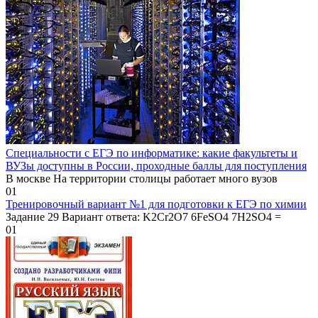
Специальности с ЕГЭ по информатике: какие факультеты и
ВУЗы доступны в России, проходные баллы для поступления
В москве На территории столицы работает много вузов
0
1
Тренировочный вариант №1 для подготовки к ЕГЭ по химии
Задание 29 Вариант ответа: K2Cr2O7 6FeSO4 7H2SO4 =
0
1