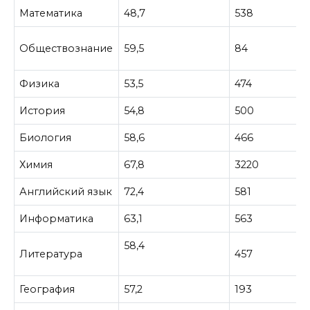
Математика
48,7
538
Обществознание
59,5
84
Физика
53,5
474
История
54,8
500
Биология
58,6
466
Химия
67,8
3220
Английский язык
72,4
581
Информатика
63,1
563
58,4
Литература
457
География
57,2
193