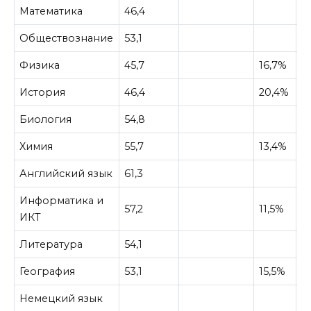
Математика
46,4
Обществознание
53,1
Физика
45,7
16,7%
История
46,4
20,4%
Биология
54,8
Химия
55,7
13,4%
Английский язык
61,3
Информатика и
57,2
11,5%
ИКТ
Литература
54,1
География
53,1
15,5%
Немецкий язык