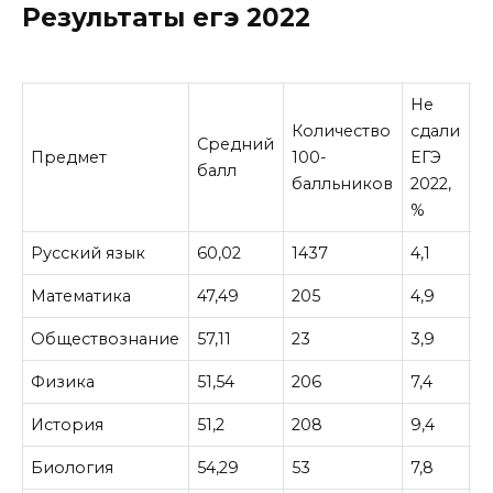
Результаты егэ 2022
Не
Количество
сдали
Средний
К
Предмет
100-
ЕГЭ
балл
c
балльников
2022,
%
Русский язык
60,02
1437
4,1
7
Математика
47,49
205
4,9
7
Обществознание
57,11
23
3,9
2
Физика
51,54
206
7,4
1
История
51,2
208
9,4
1
Биология
54,29
53
7,8
1