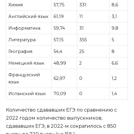
Химия
57,75
331
8,6
7
Английский язык
61,19
11
3,1
6
Информатика
59,74
31
9,8
5
Литература
57,15
355
5
3
География
54,4
25
8
1
Немецкий язык
48,99
2
6,6
2
Французский
62,97
0
1,2
1
язык
Испанский язык
70,09
0
1,4
1
Количество сдававших ЕГЭ по сравнению с
2022 годом количество выпускников,
сдававших ЕГЭ, в 2022-м сократилось с 850