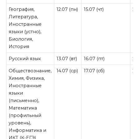
География,
12.07 (пн)
15.07 (чт)
23.
Литература,
Иностранные
языки (устно),
Биология,
История
Русский язык
13.07 (вт)
16.07 (пт)
24
Обществознание,
14.07 (ср)
17.07 (сб)
24
Химия, Физика,
Иностранные
языки
(письменно),
Математика
(профильный
уровень),
Информатика и
ИКТ (К-ЕГЭ)