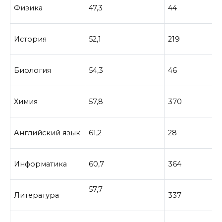
Физика
47,3
44
История
52,1
219
Биология
54,3
46
Химия
57,8
370
Английский язык
61,2
28
Информатика
60,7
364
57,7
Литература
337