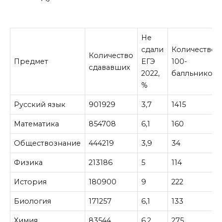
Не
сдали
Количество
Количество
Предмет
ЕГЭ
100-
сдававших
2022,
балльников
%
Русский язык
901929
3,7
1415
Математика
854708
6,1
160
Обществознание
444219
3,9
34
Физика
213186
5
114
История
180900
9
222
Биология
171257
6,1
133
Химия
83544
6,2
275