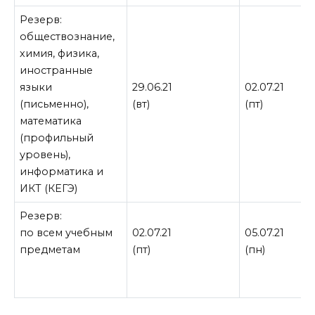
Резерв:
обществознание,
химия, физика,
иностранные
языки
29.06.21
02.07.21
(письменно),
(вт)
(пт)
математика
(профильный
уровень),
информатика и
ИКТ (КЕГЭ)
Резерв:
по всем учебным
02.07.21
05.07.21
предметам
(пт)
(пн)