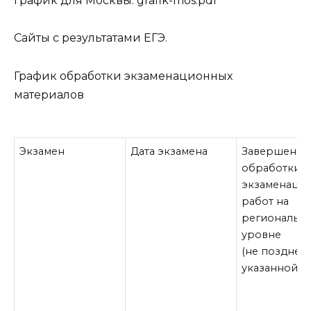
график для Москвы:
grafik-mos.pdf
Сайты с результатами ЕГЭ
.
График обработки экзаменационных
материалов
Экзамен
Дата экзамена
Завершение
обработки
экзаменаци
работ на
региональн
уровне
(не позднее
указанной д