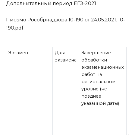
Дополнительный период ЕГЭ-2021
Письмо Рособрнадзора 10-190 от 24.05.2021:
10-
190.pdf
Экзамен
Дата
Завершение
На
экзамена
обработки
ре
экзаменационных
ЕГ
работ на
по
региональном
за
уровне (не
об
позднее
эк
указанной даты)
ра
фе
ур
по
ук