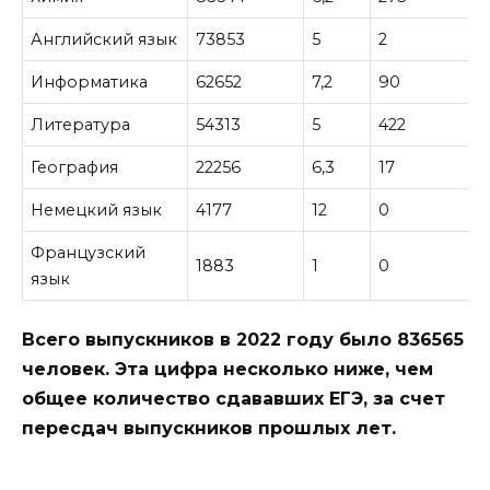
Английский язык
73853
5
2
Информатика
62652
7,2
90
Литература
54313
5
422
География
22256
6,3
17
Немецкий язык
4177
12
0
Французский
1883
1
0
язык
Всего выпускников в 2022 году было 836565
человек. Эта цифра несколько ниже, чем
общее количество сдававших ЕГЭ, за счет
пересдач выпускников прошлых лет.