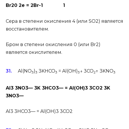
Br20 2e = 2Br-1 1
Сера в степени окисления 4 (или SO2) является
восстановителем.
Бром в степени окисления 0 (или Br2)
является окислителем.
Al(NO
)
3KHCO
= Al(OH)
↓ 3CO
↑ 3KNO
3
3
3
3
2
3
Al3 3NO3— 3K 3HCO3— = Al(OH)3 3CO2 3K
3NO3—
Al3 3HCO3— = Al(OH)3 3CO2