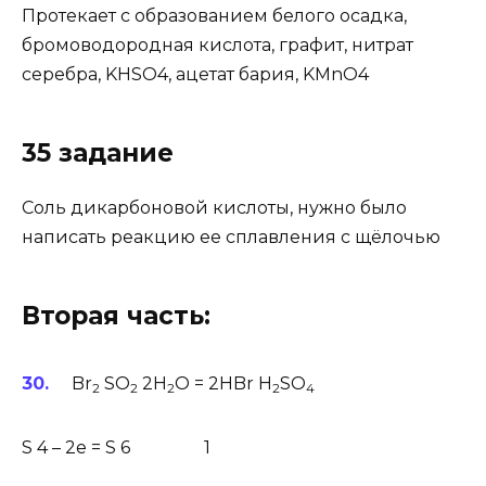
Протекает с образованием белого осадка,
бромоводородная кислота, графит, нитрат
серебра, KHSO4, ацетат бария, KMnO4
35 задание
Соль дикарбоновой кислоты, нужно было
написать реакцию ее сплавления с щёлочью
Вторая часть:
Br
SO
2H
O = 2HBr H
SO
2
2
2
2
4
S 4 – 2e = S 6 1