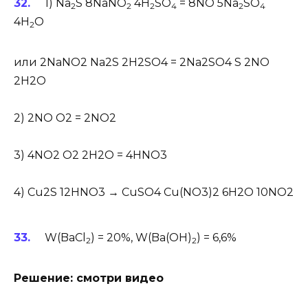
1) Na
S 8NaNO
4H
SO
= 8NO 5Na
SO
2
2
2
4
2
4
4H
O
2
или 2NaNO2 Na2S 2H2SO4 = 2Na2SO4 S 2NO
2H2O
2) 2NO O2 = 2NO2
3) 4NO2 O2 2H2O = 4HNO3
4) Cu2S 12HNO3 → CuSO4 Cu(NO3)2 6H2O 10NO2
W(BaCl
) = 20%, W(Ba(OH)
) = 6,6%
2
2
Решение: смотри видео