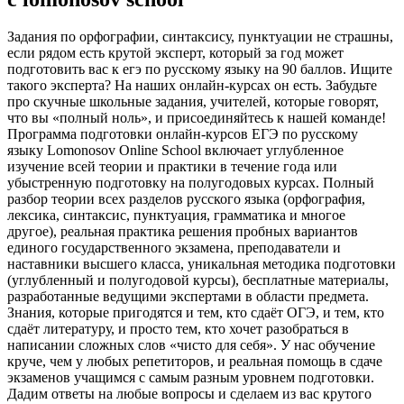
Задания по орфографии, синтаксису, пунктуации не страшны,
если рядом есть крутой эксперт, который за год может
подготовить вас к егэ по русскому языку на 90 баллов. Ищите
такого эксперта? На наших онлайн-курсах он есть. Забудьте
про скучные школьные задания, учителей, которые говорят,
что вы «полный ноль», и присоединяйтесь к нашей команде!
Программа подготовки онлайн-курсов ЕГЭ по русскому
языку Lomonosov Online School включает углубленное
изучение всей теории и практики в течение года или
убыстренную подготовку на полугодовых курсах. Полный
разбор теории всех разделов русского языка (орфография,
лексика, синтаксис, пунктуация, грамматика и многое
другое), реальная практика решения пробных вариантов
единого государственного экзамена, преподаватели и
наставники высшего класса, уникальная методика подготовки
(углубленный и полугодовой курсы), бесплатные материалы,
разработанные ведущими экспертами в области предмета.
Знания, которые пригодятся и тем, кто сдаёт ОГЭ, и тем, кто
сдаёт литературу, и просто тем, кто хочет разобраться в
написании сложных слов «чисто для себя». У нас обучение
круче, чем у любых репетиторов, и реальная помощь в сдаче
экзаменов учащимся с самым разным уровнем подготовки.
Дадим ответы на любые вопросы и сделаем из вас крутого