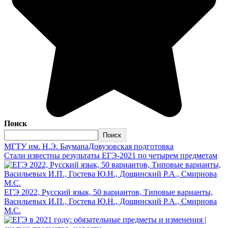
Поиск
Поиск
МГТУ им. Н.Э. БауманаДовузовская подготовка
Стали известны результаты ЕГЭ-2021 по четырем предметам
ЕГЭ 2022, Русский язык, 50 вариантов, Типовые варианты,
Васильевых И.П., Гостева Ю.Н., Дощинский Р.А., Смирнова
М.С.