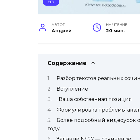
ЕГЭ
АВТОР
НА ЧТЕНИЕ
Андрей
20 мин.
Содержание
Разбор текстов реальных сочи
Вступление
. Ваша собственная позиция
Формулировка проблемы анализ
Более подробный видеоурок от
году
Задание № 27 — сочинение