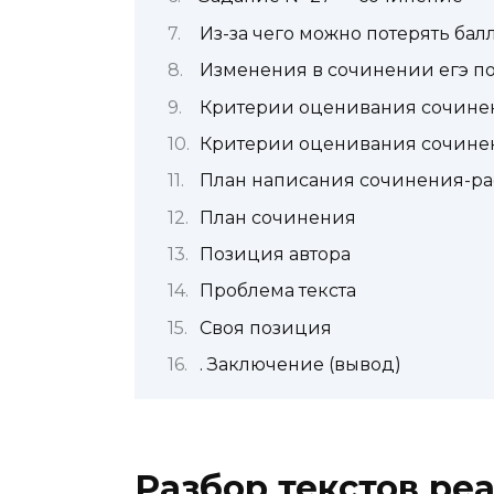
Из-за чего можно потерять бал
Изменения в сочинении егэ по
Критерии оценивания сочине
Критерии оценивания сочинени
План написания сочинения-ра
План сочинения
Позиция автора
Проблема текста
Своя позиция
. Заключение (вывод)
Разбор текстов ре