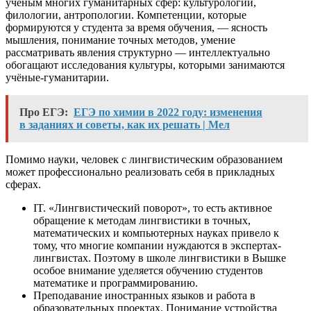
учёным многих гуманитарных сфер: культурологии,
филологии, антропологии. Компетенции, которые
формируются у студента за время обучения, — ясность
мышления, понимание точных методов, умение
рассматривать явления структурно — интеллектуально
обогащают исследования культуры, которыми занимаются
учёные-гуманитарии.
Про ЕГЭ:
ЕГЭ по химии в 2022 году: изменения
в заданиях и советы, как их решать | Мел
Помимо науки, человек с лингвистическим образованием
может профессионально реализовать себя в прикладных
сферах.
IT
. «Лингвистический поворот», то есть активное
обращение к методам лингвистики в точных,
математических и компьютерных науках привело к
тому, что многие компании нуждаются в экспертах-
лингвистах. Поэтому в школе лингвистики в Вышке
особое внимание уделяется обучению студентов
математике и программированию.
Преподавание иностранных языков и работа в
образовательных проектах. Понимание устройства