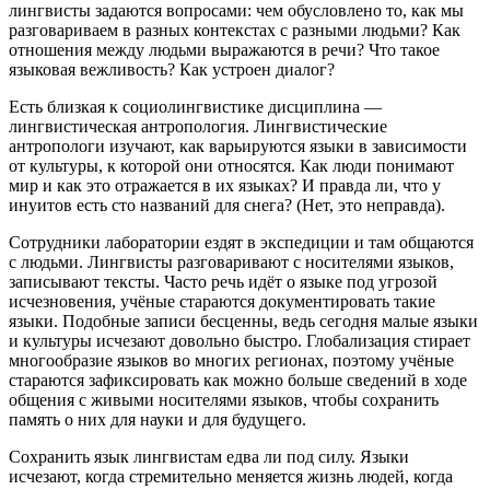
лингвисты задаются вопросами: чем обусловлено то, как мы
разговариваем в разных контекстах с разными людьми? Как
отношения между людьми выражаются в речи? Что такое
языковая вежливость? Как устроен диалог?
Есть близкая к социолингвистике дисциплина —
лингвистическая антропология. Лингвистические
антропологи изучают, как варьируются языки в зависимости
от культуры, к которой они относятся. Как люди понимают
мир и как это отражается в их языках? И правда ли, что у
инуитов есть сто названий для снега? (Нет, это неправда).
Сотрудники лаборатории ездят в экспедиции и там общаются
с людьми. Лингвисты разговаривают с носителями языков,
записывают тексты. Часто речь идёт о языке под угрозой
исчезновения, учёные стараются документировать такие
языки. Подобные записи бесценны, ведь сегодня малые языки
и культуры исчезают довольно быстро. Глобализация стирает
многообразие языков во многих регионах, поэтому учёные
стараются зафиксировать как можно больше сведений в ходе
общения с живыми носителями языков, чтобы сохранить
память о них для науки и для будущего.
Сохранить язык лингвистам едва ли под силу. Языки
исчезают, когда стремительно меняется жизнь людей, когда