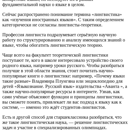
фундаментальной науки о языке в целом.
Сейчас распространено понимание термина «лингвистика»
как «изучения иностранных языков». С таким определением
категорически не согласны лингвисты-теоретики.
Профессия лингвиста подразумевает серьёзную научную
работу по структурированию и анализу имеющихся знаний о
языке, чтобы обогатить лингвистическую теорию.
Чаще всего на факультет теоретической лингвистики
поступают те, кого в школе интересовало устройство своего
родного языка, например уроки русского. Чтобы разобраться
получше в этой области знания, стоит почитать научно-
популярные книги о лингвистике: например, «Почему языки
такие разные» Владимира Плунгяна или энциклопедию для
детей «Языкознание. Русский язык» издательства «Аванта », а
также научно-популярные ресурсы в интернете. Узнав, как
сами учёные объясняют функции и принципы лингвистики,
вы сможете понять, привлекает ли вас подход к языку как к
системе, — именно это ждёт студентов-лингвистов.
Есть и другой способ для старшеклассника разобраться, что
же такое лингвистическая наука, — решение лингвистических
задач и участие в специализированных олимпиадах.