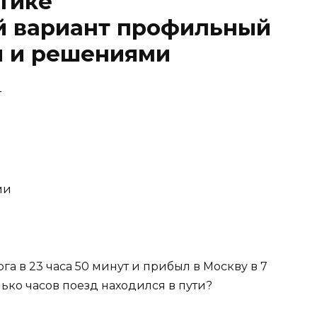
атике
 вариант профильный
и и решениями
т
ми
га в 23 часа 50 минут и прибыл в Москву в 7
лько часов поезд находился в пути?