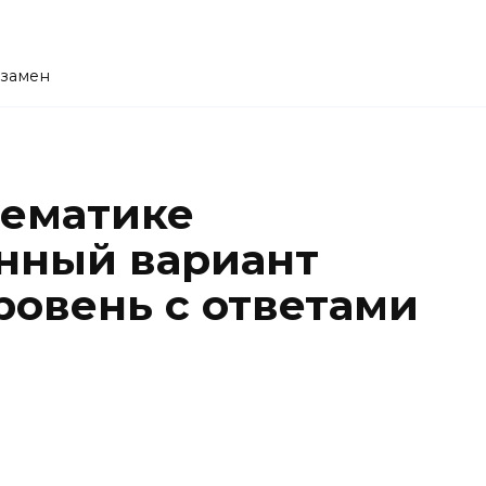
кзамен
тематике
нный вариант
овень с ответами