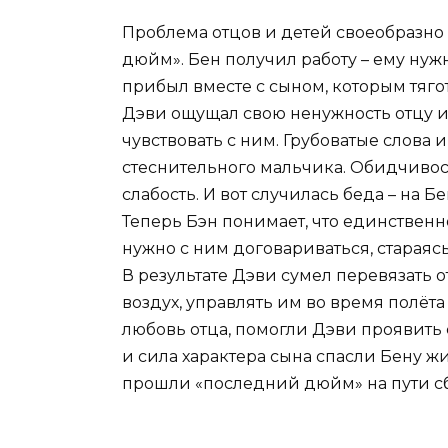
Проблема отцов и детей своеобразн
дюйм». Бен получил работу – ему нужн
прибыл вместе с сыном, которым тягот
Дэви ощущал свою ненужность отцу и 
чувствовать с ним. Грубоватые слов
стеснительного мальчика. Обидчивос
слабость. И вот случилась беда – на Б
Теперь Бэн понимает, что единственно
нужно с ним договариваться, стараясь
В результате Дэви сумел перевязать от
воздух, управлять им во время полёта
любовь отца, помогли Дэви проявить
и сила характера сына спасли Бену жи
прошли «последний дюйм» на пути с