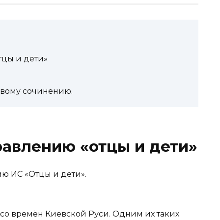
тцы и дети»
овому сочинению.
авлению «отцы и дети»
ю ИС «Отцы и дети».
о со времён Киевской Руси. Одним их таких