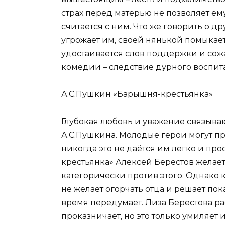
страх перед матерью не позволяет ему
считается с ним. Что же говорить о д
угрожает им, своей нянькой помыкает
удостаивается слов поддержки и сож
комедии – следствие дурного воспит
А.С.Пушкин «Барышня-крестьянка»
Глубокая любовь и уважение связыва
А.С.Пушкина. Молодые герои могут пр
никогда это не даётся им легко и про
крестьянка» Алексей Берестов желает 
категорически против этого. Однако 
не желает огорчать отца и решает пока
время передумает. Лиза Берестова ра
проказничает, но это только умиляет 