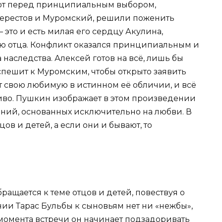
ают перед принципиальным выбором,
Берестов и Муромский, решили поженить
 – это и есть милая его сердцу Акулина,
ю отца. Конфликт оказался принципиальным и
наследства. Алексей готов на всё, лишь бы
спешит к Муромским, чтобы открыто заявить
т свою любимую в истинном её обличии, и всё
ливо. Пушкин изображает в этом произведении
ний, основанных исключительно на любви. В
ов и детей, а если они и бывают, то
бращается к теме отцов и детей, повествуя о
ии Тарас Бульбы к сыновьям нет ни «нежбы»,
 момента встречи он начинает подзадоривать