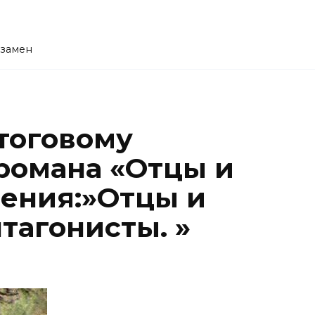
кзамен
тоговому
романа «Отцы и
ления:»Отцы и
нтагонисты. »