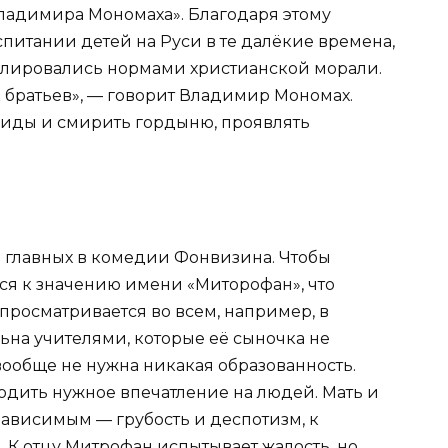
ладимира Мономаха». Благодаря этому
питании детей на Руси в те далёкие времена,
лировались нормами христианской морали.
как братьев», — говорит Владимир Мономах.
биды и смирить гордыню, проявлять
з главных в комедии Фонвизина. Чтобы
ься к значению имени «Миторофан», что
 просматривается во всем, например, в
ьна учителями, которые её сыночка не
вообще не нужна никакая образованность.
зводить нужное впечатление на людей. Мать и
зависимым — грубость и деспотизм, к
 К отцу Митрофан испытывает жалость, но