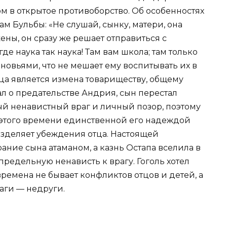
ом в открытое противоборство. Об особенностях
м Бульбы: «Не слушай, сынку, матери, она
ены, он сразу же решает отправиться с
де наука так наука! Там вам школа; там только
новьями, что не мешает ему воспитывать их в
тца является измена товариществу, общему
ал о предательстве Андрия, сын перестал
ый ненавистный враг и личный позор, поэтому
С этого времени единственной его надеждой
азделяет убеждения отца. Настоящей
ание сына атаманом, а казнь Остапа вселила в
предельную ненависть к врагу. Гоголь хотел
времена не бывает конфликтов отцов и детей, а
аги — недруги.