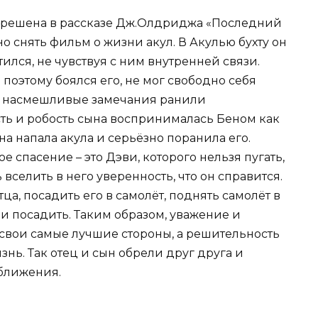
о решена в рассказе Дж.Олдриджа «Последний
о снять фильм о жизни акул. В Акулью бухту он
ился, не чувствуя с ним внутренней связи.
поэтому боялся его, не мог свободно себя
а и насмешливые замечания ранили
ть и робость сына воспринималась Беном как
ена напала акула и серьёзно поранила его.
е спасение – это Дэви, которого нельзя пугать,
 вселить в него уверенность, что он справится.
ца, посадить его в самолёт, поднять самолёт в
 и посадить. Таким образом, уважение и
 свои самые лучшие стороны, а решительность
знь. Так отец и сын обрели друг друга и
ближения.