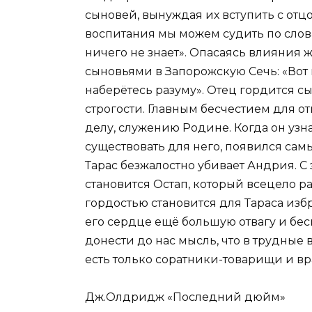
сыновей, вынуждая их вступить с отц
воспитания мы можем судить по слова
ничего не знает». Опасаясь влияния ж
сыновьями в Запорожскую Сечь: «Вот г
наберётесь разуму». Отец гордится сы
строгости. Главным бесчестием для о
делу, служению Родине. Когда он узн
существовать для него, появился сам
Тарас безжалостно убивает Андрия. 
становится Остап, который всецело р
гордостью становится для Тараса избр
его сердце ещё большую отвагу и бес
донести до нас мысль, что в трудные 
есть только соратники-товарищи и вр
Дж.Олдридж «Последний дюйм»