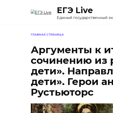
Перейти
ЕГЭ Live
к
содержанию
Единый государственный э
ГЛАВНАЯ СТРАНИЦА
Аргументы к и
сочинению из 
дети». Направ
дети». Герои а
Рустьюторс