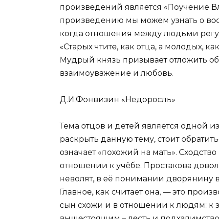
произведений является «Поучение В
произведению мы можем узнать о вос
когда отношения между людьми регу
«Старых чтите, как отца, а молодых, 
Мудрый князь призывает отложить о
взаимоуважение и любовь.
Д.И.Фонвизин «Недоросль»
Тема отцов и детей является одной и
раскрыть данную тему, стоит обратит
означает «похожий на мать». Сходство
отношении к учёбе. Простакова довол
неволят, в её понимании дворянину 
Главное, как считает она, — это прои
сын схожи и в отношении к людям: к 
вышестоящим – лесть и подхалимство.