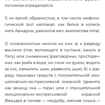
ло­гиз­мов опре­де­ля­ет­ся:
1) их яркой об­раз­но­стью, в том числе ми­фо­ло­
ги­че­ской (
кот на­пла­кал, как белка в ко­ле­се,
нить Ари­ад­ны, да­мо­клов меч, ахил­ле­со­ва пята
);
2) от­не­сен­но­стью мно­гих из них: а) к раз­ря­ду
вы­со­ких (
глас во­пи­ю­ще­го в пу­сты­не, ка­нуть в
Лету
) или сни­жен­ных (раз­го­вор­ных, про­сто­реч­
ных:
как рыба в воде, ни сном ни духом, во­дить
за нос, на­мы­лить шею, раз­ве­сить уши
); б) к раз­
ря­ду язы­ко­вых средств с по­ло­жи­тель­ной эмо­
ци­о­наль­но-экс­прес­сив­ной окрас­кой (
хра­нить
как зе­ни­цу ока — торж.
) или с от­ри­ца­тель­ной
эмо­ци­о­наль­но-экс­прес­сив­ной окрас­кой
(без
царя в го­ло­ве — не­одобр., мел­кая сошка —