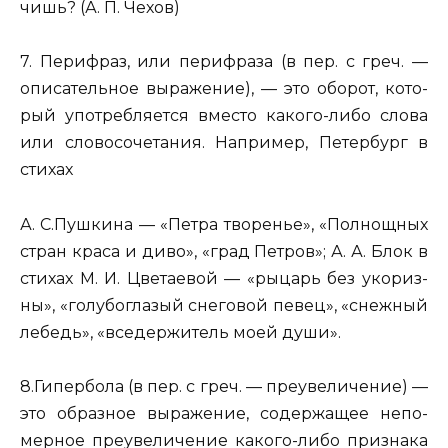
чишь?
(А. П. Чехов)
7. Пе­ри­фраз, или пе­ри­фра­за
(в пер. с греч. —
опи­са­тель­ное вы­ра­же­ние), — это обо­рот, ко­то­
рый упо­треб­ля­ет­ся вме­сто ка­ко­го-либо слова
или сло­во­со­че­та­ния. На­при­мер, Пе­тер­бург в
сти­хах
А. С.Пуш­ки­на — «Петра тво­ре­нье», «Пол­нощ­ных
стран краса и диво», «град Пет­ров»; А. А. Блок в
сти­хах М. И. Цве­та­е­вой — «ры­царь без уко­риз­
ны», «го­лу­бо­гла­зый сне­го­вой певец», «снеж­ный
ле­бедь», «все­дер­жи­тель моей души».
8.Ги­пер­бо­ла
(в пер. с греч. — пре­уве­ли­че­ние) —
это об­раз­ное вы­ра­же­ние, со­дер­жа­щее не­по­
мер­ное пре­уве­ли­че­ние ка­ко­го-либо при­зна­ка