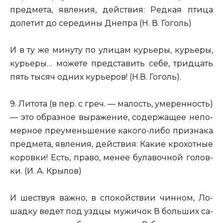
пред­ме­та, яв­ле­ния, дей­ствия:
Ред­кая птица
до­ле­тит до се­ре­ди­ны Дне­пра
(Н. В. Го­голь)
И в ту же ми­ну­ту по ули­цам ку­рье­ры, ку­рье­ры,
ку­рье­ры… мо­же­те пред­ста­вить себе,
трид­цать
пять тысяч
одних ку­рье­ров! (Н.В. Го­голь).
9. Ли­то­та
(в пер. с греч. — ма­лость, уме­рен­ность)
— это об­раз­ное вы­ра­же­ние, со­дер­жа­щее не­по­
мер­ное пре­умень­ше­ние ка­ко­го-либо при­зна­ка
пред­ме­та, яв­ле­ния, дей­ствия: Какие кро­хот­ные
ко­ров­ки! Есть, право,
менее бу­ла­воч­ной го­лов­
ки.
(И. А. Кры­лов)
И ше­ствуя важно, в спо­кой­ствии чин­ном, Ло­
шад­ку ведет под уздцы му­жи­чок В боль­ших са­