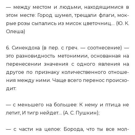
— между ме­стом и лю­дь­ми, на­хо­дя­щи­ми­ся в
этом месте:
Город шумел
, тре­ща­ли флаги, мок­
рые розы сы­па­лись из мисок цве­точ­ниц… (Ю. К.
Олеша)
6. Си­нек­до­ха
(в пер. с греч. — со­от­не­се­ние) —
это
раз­но­вид­ность ме­то­ни­мии
, ос­но­ван­ная на
пе­ре­не­се­нии зна­че­ния с од­но­го яв­ле­ния на
дру­гое по при­зна­ку ко­ли­че­ствен­но­го от­но­ше­
ния между ними. Чаще всего пе­ре­нос про­ис­хо­
дит:
— с мень­ше­го на боль­шее: К нему и птица не
летит, И тигр ней­дет… (А. С. Пуш­кин);
— с части на целое:
Бо­ро­да, что ты все мол­