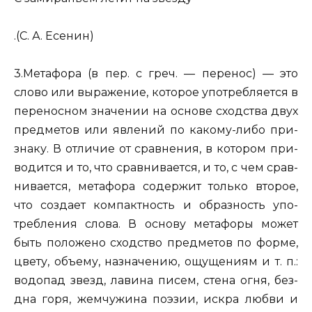
.(С. А. Есе­нин)
3.Ме­та­фо­ра
(в пер. с греч. — пе­ре­нос) — это
слово или вы­ра­же­ние, ко­то­рое упо­треб­ля­ет­ся в
пе­ре­нос­ном зна­че­нии на ос­но­ве сход­ства двух
пред­ме­тов или яв­ле­ний по ка­ко­му-либо при­
зна­ку. В от­ли­чие от срав­не­ния, в ко­то­ром при­
во­дит­ся и то, что срав­ни­ва­ет­ся, и то, с чем срав­
ни­ва­ет­ся, ме­та­фо­ра со­дер­жит толь­ко вто­рое,
что со­зда­ет ком­пакт­ность и об­раз­ность упо­
треб­ле­ния слова. В ос­но­ву ме­та­фо­ры может
быть по­ло­же­но сход­ство пред­ме­тов по форме,
цвету, объ­е­му, на­зна­че­нию, ощу­ще­ни­ям и т. п.:
во­до­пад звезд, ла­ви­на писем, стена огня, без­
дна горя, жем­чу­жи­на по­э­зии, искра любви
и