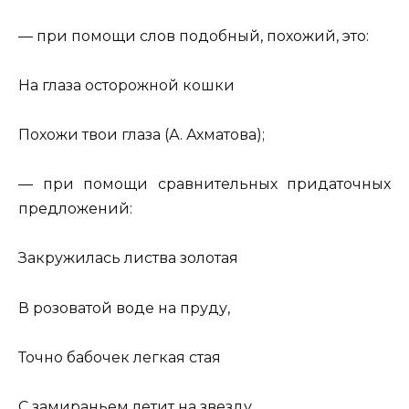
— при по­мо­щи слов по­доб­ный, по­хо­жий, это:
На глаза осто­рож­ной кошки
По­хо­жи
твои глаза (А. Ах­ма­то­ва);
— при по­мо­щи срав­ни­тель­ных при­да­точ­ных
пред­ло­же­ний:
За­кру­жи­лась листва зо­ло­тая
В ро­зо­ва­той воде на пруду,
Точно ба­бо­чек лег­кая стая
С за­ми­ра­ньем летит на звез­ду