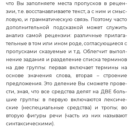
что Вы за­пол­ня­е­те места про­пус­ков в ре­цен­
зии, т.е. вос­ста­нав­ли­ва­е­те текст, а с ним и
смыс­
ло­вую, и грам­ма­ти­че­скую связь
. По­это­му часто
до­пол­ни­тель­ной под­сказ­кой может слу­жить
ана­лиз самой ре­цен­зии: раз­лич­ные при­ла­га­
тель­ные в том или ином роде, со­гла­су­ю­щи­е­ся с
про­пус­ка­ми ска­зу­е­мые и т.д. Об­лег­чит вы­пол­
не­ние за­да­ния и раз­де­ле­ние спис­ка тер­ми­нов
на две груп­пы: пер­вая вклю­ча­ет тер­ми­ны на
ос­но­ве зна­че­ния слова, вто­рая – стро­е­ние
пред­ло­же­ния. Это де­ле­ние Вы смо­же­те про­ве­
сти, зная, что все сред­ства делят на ДВЕ боль­
шие груп­пы: в первую вклю­ча­ют­ся лек­си­че­
ские (не­спе­ци­аль­ные сред­ства) и тропы; во
вто­рую фи­гу­ры речи (часть из них на­зы­ва­ют
син­так­си­че­ски­ми).