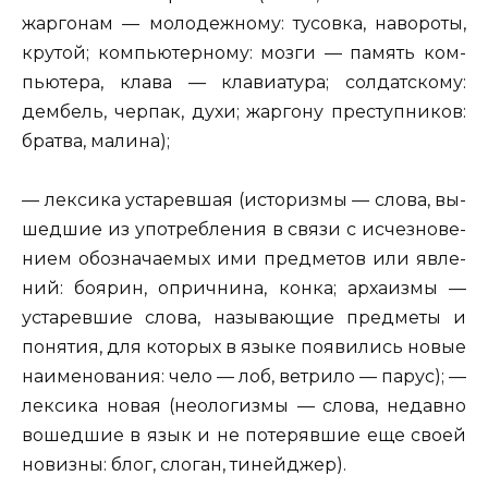
жар­го­нам — мо­ло­деж­но­му:
ту­сов­ка, на­во­ро­ты,
кру­той
; ком­пью­тер­но­му:
мозги — па­мять ком­
пью­те­ра, клава — кла­ви­а­ту­ра
; сол­дат­ско­му:
дем­бель, чер­пак, духи
; жар­го­ну пре­ступ­ни­ков:
брат­ва, ма­ли­на
);
— лек­си­ка уста­рев­шая (ис­то­риз­мы — слова, вы­
шед­шие из упо­треб­ле­ния в связи с ис­чез­но­ве­
ни­ем обо­зна­ча­е­мых ими пред­ме­тов или яв­ле­
ний:
бо­ярин, оприч­ни­на, конка
; ар­ха­из­мы —
уста­рев­шие слова, на­зы­ва­ю­щие пред­ме­ты и
по­ня­тия, для ко­то­рых в языке по­яви­лись новые
на­име­но­ва­ния:
чело — лоб, вет­ри­ло — парус
); —
лек­си­ка новая (нео­ло­гиз­мы — слова, не­дав­но
во­шед­шие в язык и не по­те­ряв­шие еще своей
но­виз­ны:
блог, сло­ган, ти­ней­джер).