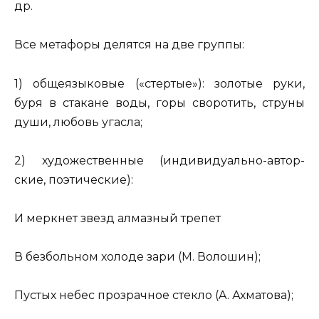
др.
Все ме­та­фо­ры де­лят­ся на две груп­пы:
1)
об­ще­язы­ко­вые
(«стер­тые»):
зо­ло­тые руки,
буря в ста­ка­не воды, горы сво­ро­тить, стру­ны
души, лю­бовь угас­ла;
2)
ху­до­же­ствен­ные
(ин­ди­ви­ду­аль­но-ав­тор­
ские, по­э­ти­че­ские):
И мерк­нет звезд
ал­маз­ный тре­пет
В
без­боль­ном хо­ло­де
зари (М. Во­ло­шин);
Пу­стых небес про­зрач­ное стек­ло (A. Ах­ма­то­ва);