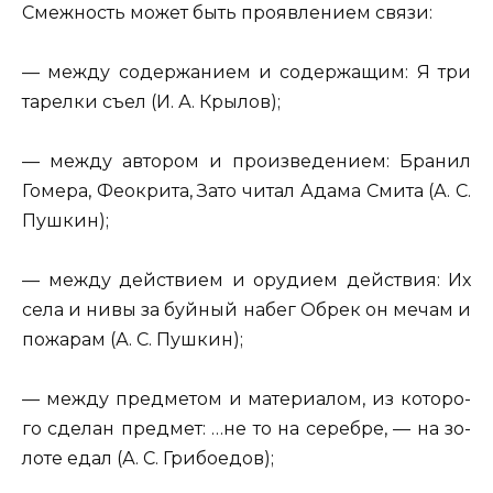
Смеж­ность может быть про­яв­ле­ни­ем связи:
— между со­дер­жа­ни­ем и со­дер­жа­щим: Я
три
та­рел­ки
съел (И. А. Кры­лов);
— между ав­то­ром и про­из­ве­де­ни­ем:
Бра­нил
Го­ме­ра, Фе­о­кри­та, Зато читал Адама Смита
(А. С.
Пуш­кин);
— между дей­стви­ем и ору­ди­ем дей­ствия: Их
села и нивы за буй­ный набег
Обрек он мечам и
по­жа­рам
(А. С. Пуш­кин);
— между пред­ме­том и ма­те­ри­а­лом, из ко­то­ро­
го сде­лан пред­мет: …
не то на се­реб­ре, — на зо­
ло­те едал
(А. С. Гри­бо­едов);