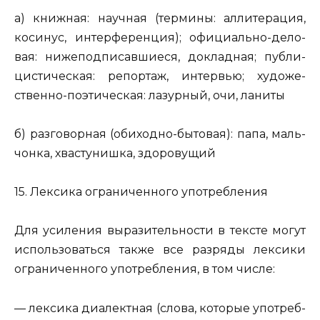
а) книж­ная: на­уч­ная (тер­ми­ны:
ал­ли­те­ра­ция,
ко­си­нус, ин­тер­фе­рен­ция
); офи­ци­аль­но-де­ло­
вая:
ни­же­под­пи­сав­ши­е­ся, до­клад­ная
; пуб­ли­
ци­сти­че­ская:
ре­пор­таж, ин­тер­вью
; ху­до­же­
ствен­но-по­э­ти­че­ская:
ла­зур­ный, очи, ла­ни­ты
б) раз­го­вор­ная (оби­ход­но-бы­то­вая):
папа, маль­
чон­ка, хва­сту­ниш­ка, здо­ро­ву­щий
15. Лек­си­ка огра­ни­чен­но­го упо­треб­ле­ния
Для уси­ле­ния вы­ра­зи­тель­но­сти в тек­сте могут
ис­поль­зо­вать­ся также все раз­ря­ды лек­си­ки
огра­ни­чен­но­го упо­треб­ле­ния, в том числе:
— лек­си­ка диа­лект­ная (слова, ко­то­рые упо­треб­