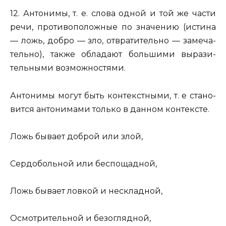
12. Ан­то­ни­мы
, т. е. слова одной и той же части
речи, про­ти­во­по­лож­ные по зна­че­нию (
ис­ти­на
— ложь, добро — зло, от­вра­ти­тель­но — за­ме­ча­
тель­но
), также об­ла­да­ют боль­ши­ми вы­ра­зи­
тель­ны­ми воз­мож­но­стя­ми.
Ан­то­ни­мы могут быть кон­текст­ны­ми, т. е ста­но­
вит­ся ан­то­ни­ма­ми толь­ко в дан­ном кон­тек­сте.
Ложь бы­ва­ет
доб­рой или злой
,
Сер­до­боль­ной или бес­по­щад­ной,
Ложь бы­ва­ет
лов­кой и не­склад­ной,
Осмот­ри­тель­ной и без­огляд­ной,