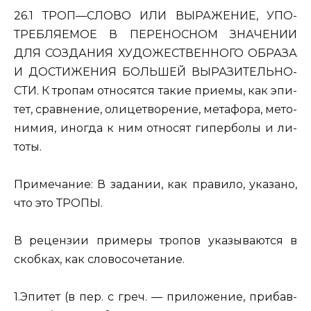
26.1 ТРОП—СЛОВО ИЛИ ВЫ­РА­ЖЕ­НИЕ, УПО­
ТРЕБ­ЛЯ­Е­МОЕ В ПЕ­РЕ­НОС­НОМ ЗНА­ЧЕ­НИИ
ДЛЯ СО­ЗДА­НИЯ ХУ­ДО­ЖЕ­СТВЕН­НО­ГО ОБ­РА­ЗА
И ДО­СТИ­ЖЕ­НИЯ БОЛЬ­ШЕЙ ВЫ­РА­ЗИ­ТЕЛЬ­НО­
СТИ. К тро­пам от­но­сят­ся такие при­е­мы, как эпи­
тет, срав­не­ние, оли­це­тво­ре­ние, ме­та­фо­ра, ме­то­
ни­мия, ино­гда к ним от­но­сят ги­пер­бо­лы и ли­
то­ты.
При­ме­ча­ние: В за­да­нии, как пра­ви­ло, ука­за­но,
что это ТРОПЫ.
В ре­цен­зии при­ме­ры тро­пов ука­зы­ва­ют­ся в
скоб­ках, как сло­во­со­че­та­ние.
1.
Эпи­тет
(в пер. с греч. — при­ло­же­ние, при­бав­