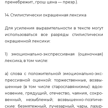
пре­не­бре­жит., грош цена — презр.
).
14. Сти­ли­сти­че­ски окра­шен­ная лек­си­ка
Для уси­ле­ния вы­ра­зи­тель­но­сти в тек­сте могут
ис­поль­зо­вать­ся все раз­ря­ды сти­ли­сти­че­ски
окра­шен­ной лек­си­ки:
1) эмо­ци­о­наль­но-экс­прес­сив­ная (оце­ноч­ная)
лек­си­ка, в том числе:
а) слова с по­ло­жи­тель­ной эмо­ци­о­наль­но-экс­
прес­сив­ной оцен­кой: тор­же­ствен­ные, воз­вы­
шен­ные (в том числе ста­ро­сла­вя­низ­мы):
вдох­
но­ве­ние, гря­ду­щий, оте­че­ство, ча­я­ния, со­кро­
вен­ный, не­зыб­ле­мый; воз­вы­шен­но-по­э­ти­че­
ские: без­мя­теж­ный, лу­че­зар­ный, чары, ла­зур­