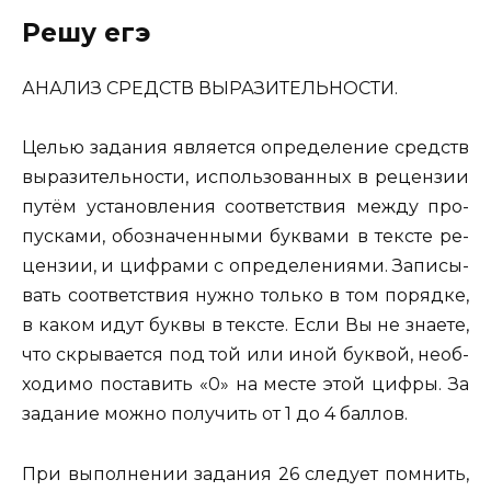
Решу егэ
АНА­ЛИЗ СРЕДСТВ ВЫ­РА­ЗИ­ТЕЛЬ­НО­СТИ.
Целью за­да­ния яв­ля­ет­ся опре­де­ле­ние средств
вы­ра­зи­тель­но­сти, ис­поль­зо­ван­ных в ре­цен­зии
путём уста­нов­ле­ния со­от­вет­ствия между про­
пус­ка­ми, обо­зна­чен­ны­ми бук­ва­ми в тек­сте ре­
цен­зии, и циф­ра­ми с опре­де­ле­ни­я­ми. За­пи­сы­
вать со­от­вет­ствия нужно толь­ко в том по­ряд­ке,
в каком идут буквы в тек­сте. Если Вы не зна­е­те,
что скры­ва­ет­ся под той или иной бук­вой, не­об­
хо­ди­мо по­ста­вить «0» на месте этой цифры. За
за­да­ние можно по­лу­чить от 1 до 4 бал­лов.
При вы­пол­не­нии за­да­ния 26 сле­ду­ет пом­нить,