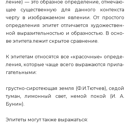
ле­ние) — это об­раз­ное опре­де­ле­ние, от­ме­ча­ю­
щее су­ще­ствен­ную для дан­но­го кон­тек­ста
черту в изоб­ра­жа­е­мом яв­ле­нии. От про­сто­го
опре­де­ле­ния эпи­тет от­ли­ча­ет­ся ху­до­же­ствен­
ной вы­ра­зи­тель­но­стью и об­раз­но­стью. В ос­но­
ве эпи­те­та лежит скры­тое срав­не­ние.
К эпи­те­там от­но­сят­ся все «кра­соч­ные» опре­де­
ле­ния, ко­то­рые чаще всего вы­ра­жа­ют­ся
при­ла­
га­тель­ны­ми
:
груст­но-си­ро­те­ю­щая земля
(Ф.И.Тют­чев),
седой
туман, ли­мон­ный свет, немой покой
(И. А.
Бунин).
Эпи­те­ты могут также вы­ра­жать­ся: