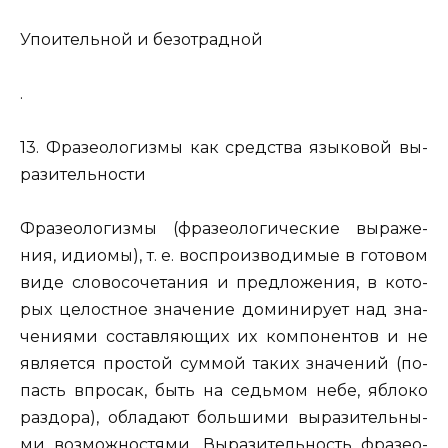
Упо­и­тель­ной и без­от­рад­ной
.
13. Фра­зео­ло­гиз­мы
как сред­ства язы­ко­вой вы­
ра­зи­тель­но­сти
Фра­зео­ло­гиз­мы (фра­зео­ло­ги­че­ские вы­ра­же­
ния, иди­о­мы), т. е. вос­про­из­во­ди­мые в го­то­вом
виде сло­во­со­че­та­ния и пред­ло­же­ния, в ко­то­
рых це­лост­ное зна­че­ние до­ми­ни­ру­ет над зна­
че­ни­я­ми со­став­ля­ю­щих их ком­по­нен­тов и не
яв­ля­ет­ся про­стой сум­мой таких зна­че­ний (
по­
пасть впро­сак, быть на седь­мом небе, яб­ло­ко
раз­до­ра
), об­ла­да­ют боль­ши­ми вы­ра­зи­тель­ны­
ми воз­мож­но­стя­ми. Вы­ра­зи­тель­ность фра­зео­