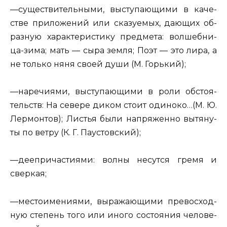
—
су­ще­стви­тель­ны­ми
, вы­сту­па­ю­щи­ми в ка­че­
стве при­ло­же­ний или ска­зу­е­мых, да­ю­щих об­
раз­ную ха­рак­те­ри­сти­ку пред­ме­та:
вол­шеб­ни­
ца-зима; мать — сыра земля; Поэт — это лира, а
не толь­ко няня своей души
(М. Горь­кий);
—
на­ре­чи­я­ми
, вы­сту­па­ю­щи­ми в роли об­сто­я­
тельств: На се­ве­ре диком стоит
оди­но­ко
…(М. Ю.
Лер­мон­тов); Ли­стья были
на­пря­жен­но
вы­тя­ну­
ты по ветру (К. Г. Па­у­стов­ский);
—
де­е­при­ча­сти­я­ми
: волны не­сут­ся
гремя и
свер­кая
;
—
ме­сто­име­ни­я­ми
, вы­ра­жа­ю­щи­ми пре­вос­ход­
ную сте­пень того или иного со­сто­я­ния че­ло­ве­