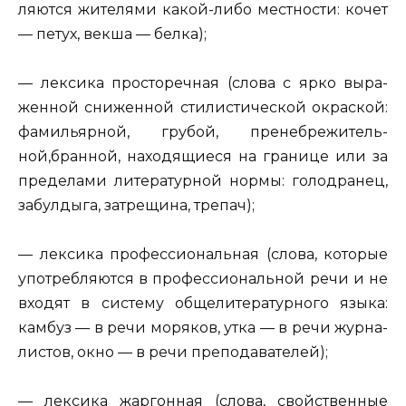
ля­ют­ся жи­те­ля­ми какой-либо мест­но­сти:
кочет
— петух, векша — белка
);
— лек­си­ка про­сто­реч­ная (слова с ярко вы­ра­
жен­ной сни­жен­ной сти­ли­сти­че­ской окрас­кой:
фа­ми­льяр­ной, гру­бой, пре­не­бре­жи­тель­
ной,бран­ной, на­хо­дя­щи­е­ся на гра­ни­це или за
пре­де­ла­ми ли­те­ра­тур­ной нормы:
го­ло­д­ра­нец,
за­бул­ды­га, за­тре­щи­на, тре­пач
);
— лек­си­ка про­фес­си­о­наль­ная (слова, ко­то­рые
упо­треб­ля­ют­ся в про­фес­си­о­наль­ной речи и не
вхо­дят в си­сте­му об­ще­ли­те­ра­тур­но­го языка:
кам­буз — в речи мо­ря­ков, утка — в речи жур­на­
ли­стов, окно — в речи пре­по­да­ва­те­лей
);
— лек­си­ка жар­гон­ная (слова, свой­ствен­ные