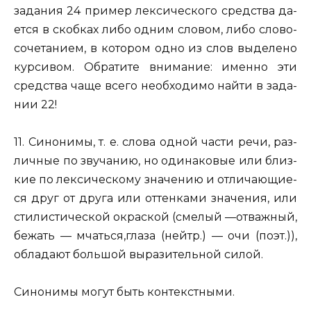
за­да­ния 24 при­мер лек­си­че­ско­го сред­ства да­
ет­ся в скоб­ках либо одним сло­вом, либо сло­во­
со­че­та­ни­ем, в ко­то­ром одно из слов вы­де­ле­но
кур­си­вом. Об­ра­ти­те вни­ма­ние: имен­но эти
сред­ства чаще всего не­об­хо­ди­мо
найти в за­да­
нии 22!
11. Си­но­ни­мы
, т. е. слова одной части речи, раз­
лич­ные по зву­ча­нию, но оди­на­ко­вые или близ­
кие по лек­си­че­ско­му зна­че­нию и от­ли­ча­ю­щи­е­
ся друг от друга или от­тен­ка­ми зна­че­ния, или
сти­ли­сти­че­ской окрас­кой (
сме­лый —от­важ­ный,
бе­жать — мчать­ся,
глаза
(нейтр.) —
очи
(поэт.)),
об­ла­да­ют боль­шой вы­ра­зи­тель­ной силой.
Си­но­ни­мы могут быть кон­текст­ны­ми.