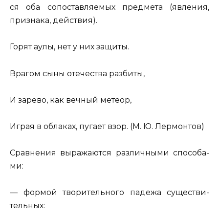
ся оба со­по­став­ля­е­мых пред­ме­та (яв­ле­ния,
при­зна­ка, дей­ствия).
Горят аулы, нет у них за­щи­ты.
Вра­гом сыны оте­че­ства раз­би­ты,
И за­ре­во,
как веч­ный ме­теор
,
Играя в об­ла­ках, пу­га­ет взор. (М. Ю. Лер­мон­тов)
Срав­не­ния вы­ра­жа­ют­ся раз­лич­ны­ми спо­со­ба­
ми:
— фор­мой тво­ри­тель­но­го па­де­жа су­ще­стви­
тель­ных: