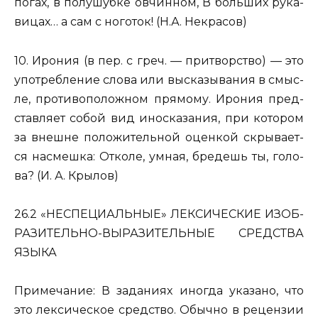
по­гах, в по­лу­шуб­ке ов­чин­ном, В боль­ших ру­ка­
ви­цах…
а сам с но­го­ток!
(Н.А. Не­кра­сов)
10. Иро­ния
(в пер. с греч. — при­твор­ство) — это
упо­треб­ле­ние слова или вы­ска­зы­ва­ния в смыс­
ле, про­ти­во­по­лож­ном пря­мо­му. Иро­ния пред­
став­ля­ет собой вид ино­ска­за­ния, при ко­то­ром
за внеш­не по­ло­жи­тель­ной оцен­кой скры­ва­ет­
ся на­смеш­ка:
От­ко­ле, умная, бре­дешь ты, го­ло­
ва?
(И. А. Кры­лов)
26.2 «НЕ­СПЕ­ЦИ­АЛЬ­НЫЕ» ЛЕК­СИ­ЧЕ­СКИЕ ИЗОБ­
РА­ЗИ­ТЕЛЬ­НО-ВЫ­РА­ЗИ­ТЕЛЬ­НЫЕ СРЕД­СТВА
ЯЗЫКА
При­ме­ча­ние: В за­да­ни­ях ино­гда ука­за­но, что
это лек­си­че­ское сред­ство.
Обыч­но в ре­цен­зии