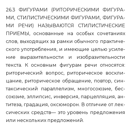
26.3 ФИ­ГУ­РА­МИ (РИ­ТО­РИ­ЧЕ­СКИ­МИ ФИ­ГУ­РА­
МИ, СТИ­ЛИ­СТИ­ЧЕ­СКИ­МИ ФИ­ГУ­РА­МИ, ФИ­ГУ­РА­
МИ РЕЧИ) НА­ЗЫ­ВА­ЮТ­СЯ СТИ­ЛИ­СТИ­ЧЕ­СКИЕ
ПРИ­Е­МЫ, ос­но­ван­ные на осо­бых со­че­та­ни­ях
слов, вы­хо­дя­щих за рамки обыч­но­го прак­ти­че­
ско­го упо­треб­ле­ния, и име­ю­щие целью уси­ле­
ние вы­ра­зи­тель­но­сти и изоб­ра­зи­тель­но­сти
тек­ста. К ос­нов­ным фи­гу­рам речи от­но­сят­ся:
ри­то­ри­че­ский во­прос, ри­то­ри­че­ское вос­кли­
ца­ние, ри­то­ри­че­ское об­ра­ще­ние, по­втор, син­
так­си­че­ский па­рал­ле­лизм, мно­го­со­ю­зие, бес­
со­ю­зие, эл­лип­сис, ин­вер­сия, пар­цел­ля­ция, ан­
ти­те­за, гра­да­ция, ок­сю­мо­рон. В от­ли­чие от лек­
си­че­ских средств— это уро­вень пред­ло­же­ния
или не­сколь­ких пред­ло­же­ний.