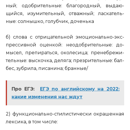
ный; одоб­ри­тель­ные: бла­го­род­ный, вы­да­ю­
щий­ся, изу­ми­тель­ный, от­важ­ный; лас­ка­тель­
ные: сол­ныш­ко, го­луб­чик, до­чень­ка
б) слова с от­ри­ца­тель­ной эмо­ци­о­наль­но-экс­
прес­сив­ной оцен­кой: не­одоб­ри­тель­ные:
до­
мы­сел, пре­пи­рать­ся, око­ле­си­ца;
пре­не­бре­жи­
тель­ные:
вы­скоч­ка, де­ля­га
; пре­зри­тель­ные:
бал­
бес, зуб­ри­ла, пи­са­ни­на
; бран­ные/
Про ЕГЭ:
ЕГЭ по английскому на 2022:
какие изменения нас ждут
2) функ­ци­о­наль­но-сти­ли­сти­че­ски окра­шен­ная
лек­си­ка, в том числе: