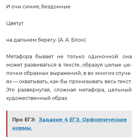
И
очи синие, без­дон­ные
Цве­тут
на даль­нем бе­ре­гу. (А. А. Блок)
Ме­та­фо­ра бы­ва­ет
не толь­ко оди­ноч­ной
: она
может раз­ви­вать­ся в тек­сте, об­ра­зуя целые це­
поч­ки об­раз­ных вы­ра­же­ний, в во мно­гих слу­ча­
ях — охва­ты­вать, как бы про­ни­зы­вать весь текст.
Это
раз­вер­ну­тая, слож­ная ме­та­фо­ра
, цель­ный
ху­до­же­ствен­ный образ.
Про ЕГЭ:
Задание 4 ЕГЭ. Орфоэпические
нормы.