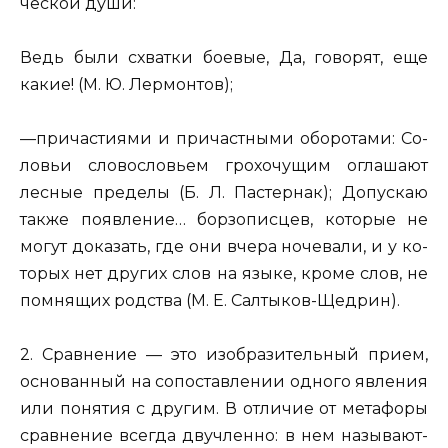
че­ской души:
Ведь были схват­ки бо­е­вые, Да, го­во­рят, еще
какие
! (М. Ю. Лер­мон­тов);
—
при­ча­сти­я­ми и при­част­ны­ми обо­ро­та­ми
: Со­
ло­вьи сло­во­сло­вьем
гро­хо­чу­щим
огла­ша­ют
лес­ные пре­де­лы (Б. Л. Па­стер­нак); До­пус­каю
также по­яв­ле­ние… бор­зо­пис­цев, ко­то­рые не
могут до­ка­зать, где они вчера но­че­ва­ли, и у ко­
то­рых нет дру­гих слов на языке, кроме слов,
не
пом­ня­щих род­ства
(М. Е. Сал­ты­ков-Щед­рин).
2. Срав­не­ние
— это изоб­ра­зи­тель­ный прием,
ос­но­ван­ный на со­по­став­ле­нии од­но­го яв­ле­ния
или по­ня­тия с дру­гим. В от­ли­чие от ме­та­фо­ры
срав­не­ние все­гда дву­член­но: в нем на­зы­ва­ют­