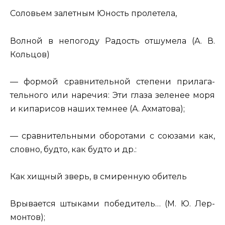
Со­ло­вьем
за­лет­ным Юность про­ле­те­ла,
Вол­ной
в не­по­го­ду Ра­дость от­шу­ме­ла (А. В.
Коль­цов)
— фор­мой срав­ни­тель­ной сте­пе­ни при­ла­га­
тель­но­го или на­ре­чия: Эти глаза
зе­ле­нее
моря
и ки­па­ри­сов наших
тем­нее
(А. Ах­ма­то­ва);
— срав­ни­тель­ны­ми обо­ро­та­ми с со­ю­за­ми как,
слов­но, будто, как будто и др.:
Как хищ­ный зверь
, в сми­рен­ную оби­тель
Вры­ва­ет­ся шты­ка­ми по­бе­ди­тель… (М. Ю. Лер­
мон­тов);