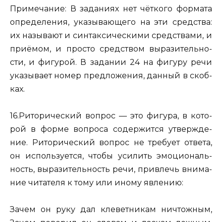
При­ме­ча­ние: В за­да­ни­ях нет чёткого фор­ма­та
опре­де­ле­ния, ука­зы­ва­ю­ще­го на эти сред­ства:
их на­зы­ва­ют и син­так­си­че­ски­ми сред­ства­ми, и
приёмом, и про­сто сред­ством вы­ра­зи­тель­но­
сти, и фи­гу­рой.
В за­да­нии 24 на фи­гу­ру речи
ука­зы­ва­ет номер пред­ло­же­ния, дан­ный в скоб­
ках.
16.Ри­то­ри­че­ский во­прос
— это фи­гу­ра, в ко­то­
рой в форме во­про­са со­дер­жит­ся утвер­жде­
ние. Ри­то­ри­че­ский во­прос не тре­бу­ет от­ве­та,
он ис­поль­зу­ет­ся, чтобы уси­лить эмо­ци­о­наль­
ность, вы­ра­зи­тель­ность речи, при­влечь вни­ма­
ние чи­та­те­ля к тому или иному яв­ле­нию:
Зачем он руку дал кле­вет­ни­кам ни­чтож­ным,