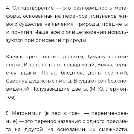
4. Оли­це­тво­ре­ние
— это раз­но­вид­ность ме­та­
фо­ры, ос­но­ван­ная на пе­ре­но­се при­зна­ков жи­
во­го су­ще­ства на яв­ле­ния при­ро­ды, пред­ме­ты
и по­ня­тия. Чаще всего оли­це­тво­ре­ния ис­поль­
зу­ют­ся при опи­са­нии при­ро­ды:
Ка­тясь чрез сон­ные до­ли­ны, Ту­ма­ны сон­ные
легли
, И толь­ко топот ло­ша­ди­ный, Звуча, те­ря­
ет­ся вдали.
Погас, блед­нея, день осен­ний,
Свер­нув ду­ши­стые листы, Вку­ша­ют сон без сно­
ви­де­ний По­лу­за­вяд­шие цветы
. (М. Ю. Лер­мон­
тов)
5. Ме­то­ни­мия
(в пер. с греч. — пе­ре­име­но­ва­
ние) — это пе­ре­нос на­зва­ния с од­но­го пред­ме­
та на дру­гой на ос­но­ва­нии их смеж­но­сти.