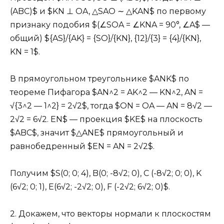
(ABC)$ и $KN ⊥ OA, △SAO ∼ △KAN$ по первому
признаку подобия $(∠SOA = ∠KNA = 90°, ∠A$ —
общий) ${AS}/{AK} = {SO}/{KN}, {12}/{3} = {4}/{KN},
KN = 1$.
В прямоугольном треугольнике $ANK$ по
теореме Пифагора $AN^2 = AK^2 — KN^2, AN =
√{3^2 — 1^2} = 2√2$, тогда $ON = OA — AN = 8√2 —
2√2 = 6√2. EN$ — проекция $KE$ на плоскость
$ABC$, значит $△ANE$ прямоугольный и
равнобедренный $EN = AN = 2√2$.
Получим $S(0; 0; 4), B(0; -8√2; 0), C (-8√2; 0; 0), K
(6√2; 0; 1), E(6√2; -2√2; 0), F (-2√2; 6√2; 0)$.
2. Докажем, что векторы нормали к плоскостям