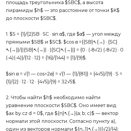
площадь треугольника $SBC$, а высота
пирамиды $h$ — это расстояние от точки $K$
до плоскости $SBC$.
1. $S = {1}/{2}SB · SC · sin α$, где $α$ — угол между
прямыми $SB$ и $SC$. $cos α ={{SB}↖{→} · {SC}
↖{→}}/{|{SB}↖{→}| · |{SC}↖{→}|} = {0 · (-8√2) (-8√2) · 0
(-4)(-4)}/{12 · 12} = {16}/{144} = {1}/{9}$.
$sin α = √{1 — cos^2α} = √{1 — {1}/{81}} = {4√5}/{9} · S =
{1}/{2} · 12 · 12 · {4√5}/{9} = 32√5$.
2. Чтобы найти $h$ необходимо найти
уравнение плоскости $SBC$. Оно имеет вид
$ax by cz d = 0$, где ${n}↖{→}(a; b; c)$ — вектор
нормали этой плоскости. Согласно пункту а),
один из векторов нормали ${n_1}↖{→}({√2}/{4};