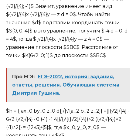
{√2}/{4}; -1)$. Значит, уравнение имеет вид
${√2}/{4}x {√2}/{4}y — z d = 0$. Чтобы найти
значение $d$ подставим координаты точки
$S(0; 0; 4)$ в это уравнение, получим $-4 d = 0, d
= 4$, тогда ${√2}/{4}x {√2}/{4}y — z 4 = 0$ —
уравнение плоскости $SBC$. Расстояние от
точки $K(6√2; 0; 1)$ до плоскости $SBC$
Про ЕГЭ:
ЕГЭ–2022, история: задания,
ответы, решения. Обучающая система
Дмитрия Гущина.
$h = {|ax_0 by_0 z_0 d|}/{√{a_2 b_2 z_2}} ={|{√2}/{4} ·
6√2 {√2}/{4} · 0 (-1) · 1 4|}/{√{({√2}/{4})^2 ({√2}/{4})^2
(-1)^2}} = {12√5}/{5}$, где $x_0, y_0, z_0$ —
координаты точки $K$.