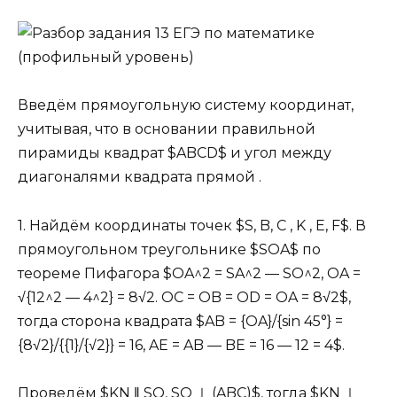
Введём прямоугольную систему координат,
учитывая, что в основании правильной
пирамиды квадрат $ABCD$ и угол между
диагоналями квадрата прямой .
1. Найдём координаты точек $S, B, C , K , E, F$. В
прямоугольном треугольнике $SOA$ по
теореме Пифагора $OA^2 = SA^2 — SO^2, OA =
√{12^2 — 4^2} = 8√2. OC = OB = OD = OA = 8√2$,
тогда сторона квадрата $AB = {OA}/{sin 45°} =
{8√2}/{{1}/{√2}} = 16, AE = AB — BE = 16 — 12 = 4$.
Проведём $KN ‖ SO, SO ⊥ (ABC)$, тогда $KN ⊥