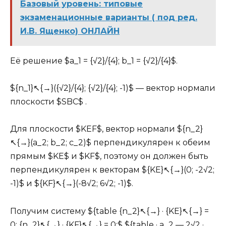
Базовый уровень: типовые
экзаменационные варианты ( под ред.
И.В. Ященко) ОНЛАЙН
Её решение $a_1 = {√2}/{4}; b_1 = {√2}/{4}$.
${n_1}↖{→}({√2}/{4}; {√2}/{4}; -1)$ — вектор нормали
плоскости $SBC$ .
Для плоскости $KEF$, вектор нормали ${n_2}
↖{→}(a_2; b_2; c_2)$ перпендикулярен к обеим
прямым $KE$ и $KF$, поэтому он должен быть
перпендикулярен к векторам ${KE}↖{→}(0; -2√2;
-1)$ и ${KF}↖{→}(-8√2; 6√2; -1)$.
Получим систему ${table {n_2}↖{→} · {KE}↖{→} =
0; {n_2}↖{→} · {KF}↖{→} = 0;$ ${table · a_2 — 2√2 ·