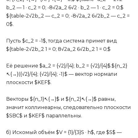
b_2 — 1 · c_2 = 0; -8√2a_2 6√2 · b_2 — 1 · c_2 = 0;$
${table-2√2b_2 — c_2 = 0; -8√2a_2 6√2b_2 — c_2 =
0$.
Пусть $c_2 = -1$, тогда система примет вид
${table-2√2b_2 1 = 0; 8√2a_2 6√2b_2 1 = 0;$
Её решение $a_2 = {√2}/{4}; b_2 = {√2}/{4}$.${n_2}
↖{→}({√2}/{4}; {√2}/{4}; -1)$ — вектор нормали
плоскости $KEF$.
Векторы ${n_1}↖{→}$ и ${n_2}↖{→}$ равны,
значит коллинеарны, следовательно плоскости
$SBC$ и $KEF$ параллельны.
б) Искомый объём $V = {1}/{3}S · h$, где $S$ —