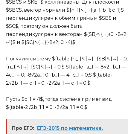
$SBC$ и $KEF$ коллинеарны. Для плоскости
$SBC$, вектор нормали ${n_1}↖{→}(a_1; b_1; c_1)$
перпендикулярен к обеим прямым $SB$ и
$SC$, поэтому он должен быть
перпендикулярен к векторам ${SB}↖{→}(0; -8√2;
-4)$ и ${SC}↖{→}(-8√2; 0; -4)$.
Получим систему ${table {n_1}↖{→} · {SB}↖{→} = 0;
{n_1}↖{→} ·{SC}↖{→} = 0;$ ${table · a_1 — 8√2 · b_1 —
4c_1 = 0; -8√2a_1 0 · b_1 — 4 · c_1 = 0;$ ${table-
2√2b_1 — c_1 = 0; -2√2a_1 — c_1 = 0;$
Пусть $c_1 = -1$, тогда система примет вид
${table-2√2b_1 1 = 0; -2√2a_1 1 = 0;$
Про ЕГЭ:
ЕГЭ-2015 по математике.