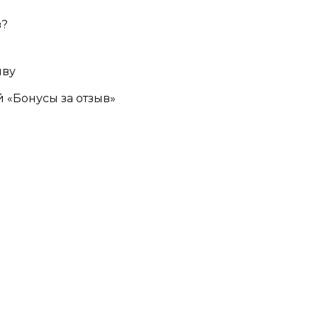
в?
ыву
 «Бонусы за отзыв»