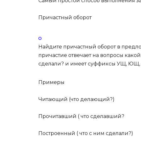
Самый простой способ выполнения за
Причастный оборот
Найдите
причастный оборот
в предло
причастие отвечает на вопросы
какой
сделали?
и имеет суффиксы
УЩ, ЮЩ, 
Примеры
Чита
ющ
ий (что делающий?)
Прочита
вш
ий ( что сделавший?
Постро
енн
ый ( что с ним сделали?)