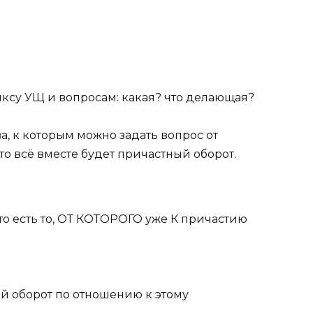
иксу
УЩ
и вопросам:
какая
?
что делающая?
ва, к которым можно задать вопрос от
Это всё вместе будет
причастный оборот.
 то есть то,
ОТ КОТОРОГО
уже
К
причастию
ый оборот
по отношению к этому