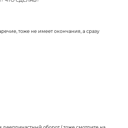
Я? ЧТО СДЕЛАВ?
аречие
, тоже не имеет окончания, а сразу
им
деепричастный оборот
( тоже смотрите на