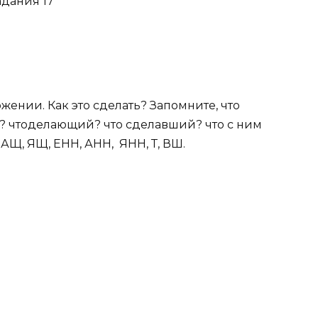
дания 17
жении. Как это сделать? Запомните, что
? что
делающий? что сделавший? что с ним
АЩ, ЯЩ, ЕНН, АНН, ЯНН, Т, ВШ.