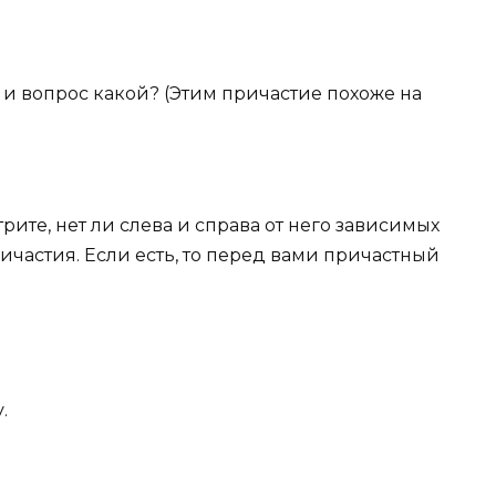
 и вопрос
какой? (Этим причастие похоже на
рите, нет ли слева и справа от него
зависимых
причастия. Если есть, то перед вами
причастный
у
.