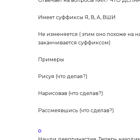
Отвечает на вопросы
КАК? ЧТО ДЕЛА
Имеет суффиксы
Я, В, А, ВШИ
Не изменяется ( этим оно
похоже на н
заканчивается суффиксом)
Примеры
Рису
я
(что делая?)
Нарисова
в
(что сделав?)
Рассмея
вши
сь (что сделав?)
Нашли деепричастие. Теперь наход