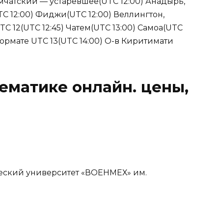
мчатский — устаревшее(UTC 12:00) Анадырь,
C 12:00) Фиджи(UTC 12:00) Веллингтон,
C 12(UTC 12:45) Чатем(UTC 13:00) Самоа(UTC
формате UTC 13(UTC 14:00) О-в Киритимати
ематике онлайн. цены,
еский университет «ВОЕНМЕХ» им.