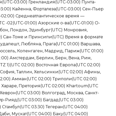
я(UTC-03:00) Гренландия(UTC-03:00) Пунта-
:00) Кайенна, Форталеза(UTC-03:00) Сен-Пьер
-02:00) Среднеатлантическое время —
C -02(UTC-01:00) Азорские о-ва(UTC-01:00) О-
абон, Лондон, Эдинбург(UTC) Монровия,
0) Сан-Томе и Принсипи(UTC) Время в формате
Будапешт, Любляна, Прага(UTC 01:00) Варшава,
рюссель, Копенгаген, Мадрид, Париж(UTC 01:00)
00) Амстердам, Берлин, Берн, Вена, Рим,
Z 1)(UTC 02:00) Восточная Европа(UTC 02:00)
 София, Таллин, Хельсинки(UTC 02:00) Афины,
2:00) Амман(UTC 02:00) Триполи(UTC 02:00)
) Хараре, Претория(UTC 02:00) Khartoum(UTC
 Хеврон(UTC 03:00) Волгоград, Москва, Санкт-
 Эр-Рияд(UTC 03:00) Багдад(UTC 03:00)
 Стамбул(UTC 03:30) Тегеран(UTC 04:00)
Даби, Мускат(UTC 04:00) Баку(UTC 04:00)