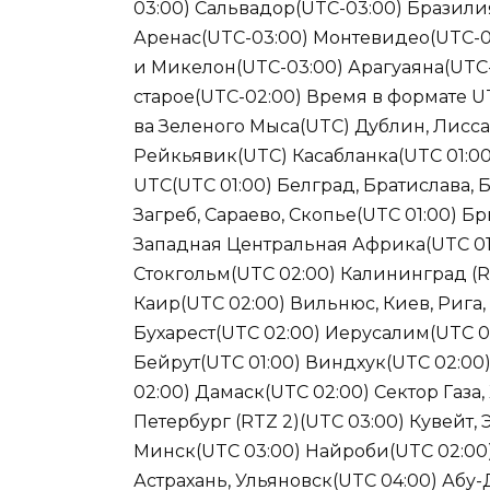
03:00) Сальвадор(UTC-03:00) Бразили
Аренас(UTC-03:00) Монтевидео(UTC-03
и Микелон(UTC-03:00) Арагуаяна(UTC
старое(UTC-02:00) Время в формате UT
ва Зеленого Мыса(UTC) Дублин, Лисс
Рейкьявик(UTC) Касабланка(UTC 01:0
UTC(UTC 01:00) Белград, Братислава, 
Загреб, Сараево, Скопье(UTC 01:00) Б
Западная Центральная Африка(UTC 01:
Стокгольм(UTC 02:00) Калининград (RT
Каир(UTC 02:00) Вильнюс, Киев, Рига,
Бухарест(UTC 02:00) Иерусалим(UTC 0
Бейрут(UTC 01:00) Виндхук(UTC 02:00
02:00) Дамаск(UTC 02:00) Сектор Газа,
Петербург (RTZ 2)(UTC 03:00) Кувейт,
Минск(UTC 03:00) Найроби(UTC 02:00)
Астрахань, Ульяновск(UTC 04:00) Абу-