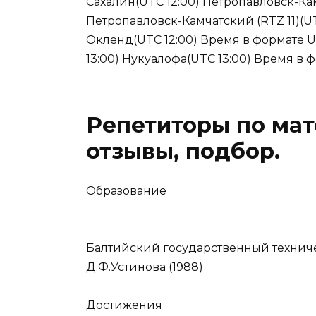
Сахалин(UTC 12:00) Петропавловск-Ка
Петропавловск-Камчатский (RTZ 11)(UT
Окленд(UTC 12:00) Время в формате UT
13:00) Нукуалофа(UTC 13:00) Время в 
Репетиторы по мат
отзывы, подбор.
Образование
Балтийский государственный технич
Д.Ф.Устинова (1988)
Достижения