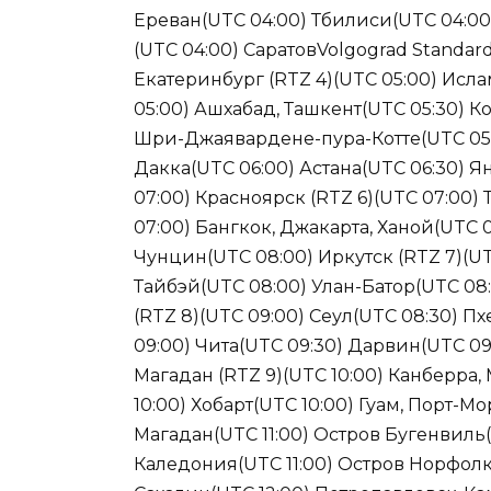
Ереван(UTC 04:00) Тбилиси(UTC 04:00)
(UTC 04:00) СаратовVolgograd Standard
Екатеринбург (RTZ 4)(UTC 05:00) Исл
05:00) Ашхабад, Ташкент(UTC 05:30) К
Шри-Джаявардене-пура-Котте(UTC 05:4
Дакка(UTC 06:00) Астана(UTC 06:30) Я
07:00) Красноярск (RTZ 6)(UTC 07:00)
07:00) Бангкок, Джакарта, Ханой(UTC 0
Чунцин(UTC 08:00) Иркутск (RTZ 7)(U
Тайбэй(UTC 08:00) Улан-Батор(UTC 08:
(RTZ 8)(UTC 09:00) Сеул(UTC 08:30) П
09:00) Чита(UTC 09:30) Дарвин(UTC 09
Магадан (RTZ 9)(UTC 10:00) Канберра
10:00) Хобарт(UTC 10:00) Гуам, Порт-М
Магадан(UTC 11:00) Остров Бугенвиль(
Каледония(UTC 11:00) Остров Норфолк(U