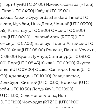
 Порт-Луи(UTC 04:00) Ижевск, Самара (RTZ 3)
 Time(UTC 04:30) Кабул(UTC 05:00)
амабад, КарачиQyzylorda Standard Time(UTC
олката, Мумбаи, Нью-Дели, Ченнай(UTC 05:30)
5) Катманду(UTC 06:00) Омск(UTC 06:00)
нгон(UTC 06:00) Новосибирск (RTZ 5)(UTC
 Томск(UTC 07:00) Барнаул, Горно-Алтайск(UTC
7:00) Ховд(UTC 08:00) Гонконг, Пекин, Урумчи,
TC 08:00) Куала-Лумпур, Сингапур(UTC 08:00)
00) Перт(UTC 08:45) Юкла(UTC 09:00) Якутск
хеньян(UTC 09:00) Осака, Саппоро, Токио(UTC
:30) Аделаида(UTC 10:00) Владивосток,
, Мельбурн, Сидней(UTC 10:00) Брисбен(UTC
орсби(UTC 10:30) Лорд-Хау(UTC 10:00)
UTC 11:00) Соломоновы о-ва, Нов.
TC 11:00) Чокурдах (RTZ 10)(UTC 11:00)