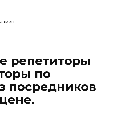
кзамен
е репетиторы
торы по
з посредников
цене.